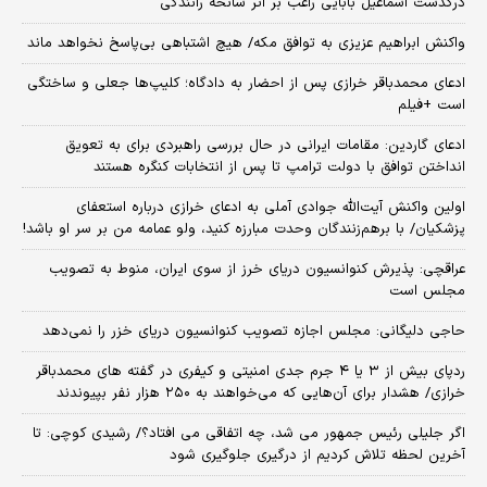
درگذشت اسماعیل بابایی راغب بر اثر سانحه رانندگی
واکنش ابراهیم عزیزی به توافق مکه/ هیچ اشتباهی بی‌پاسخ نخواهد ماند
ادعای محمدباقر خرازی پس از احضار به دادگاه؛ کلیپ‌ها جعلی و ساختگی
است +فیلم
ادعای گاردین: مقامات ایرانی در حال بررسی راهبردی برای به تعویق
انداختن توافق با دولت ترامپ تا پس از انتخابات کنگره هستند
اولین واکنش آیت‌الله جوادی آملی به ادعای خرازی درباره استعفای
پزشکیان/ با برهم‌زنندگان وحدت مبارزه کنید، ولو عمامه من بر سر او باشد!
عراقچی: پذیرش کنوانسیون دریای خرز از سوی ایران، منوط به تصویب
مجلس است
حاجی دلیگانی: مجلس اجازه تصویب کنوانسیون دریای خزر را نمی‌دهد
ردپای بیش از ۳ یا ۴ جرم جدی امنیتی و کیفری در گفته های محمدباقر
خرازی/ هشدار برای آن‌هایی که می‌خواهند به ۲۵۰ هزار نفر بپیوندند
اگر جلیلی رئیس جمهور می شد، چه اتفاقی می افتاد؟/ رشیدی کوچی: تا
آخرین لحظه تلاش کردیم از درگیری جلوگیری شود