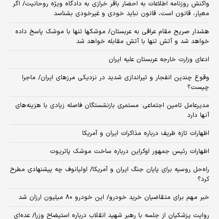
واکنش روزنامه اطلاعات به احضار باقر خرازی به دادگاه ویژه روحانیت/ اگر
معیار، قانون است، قانون نباید خودی و غیرخودی بشناسد
هشدار صریح مقام عراقی به عربستان/ موشکها تنها با موشک پاسخ داده
خواهد شد و آتش تنها با آتش مقابله خواهد شد
ادعای وزارت خارجه عربستان علیه ایران
وقوع چندین انفجار و تیراندازی شدید در نزدیکی مرز‌های ایران/ ماجرا
چیست؟
مدیرعامل تامین اجتماعی: مستمری بازنشستگان فاصله زیادی با هزینه‌های
آنها دارد
اظهارات تازه ظریف درباره مذاکرات ایران و آمریکا
اظهارات رئیس جمهور اوکراین درباره ساخت موشک پاتریوت
راه‌حل روسیه برای پایان جنگ ایران و آمریکا/ اولیانوف چه پیشنهادی مطرح
کرد؟
خبر مهم برای متقاضیان خرید خودرو/ این خودرو ۸۰ میلیون ارزان شد
روایت پزشکیان از جلسه با رهبر شهید انقلاب درباره استیضاح وزرا/ عده‌ای