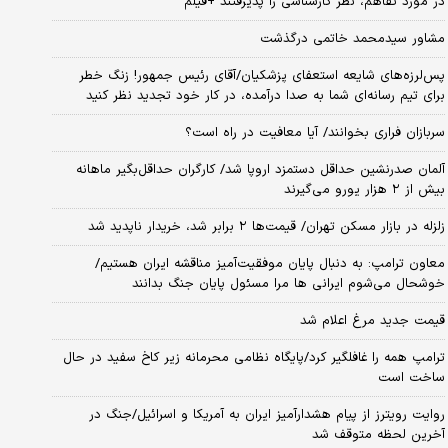
در مورد تفاهم، نظر کارشناسی را پذیرفتند +فیلم
مشاور سیدمحمد خاتمی درگذشت
پس‌لرزه‌های شایعه استعفای پزشکیان/آقای رئیس جمهور! زنگ خطر
برای تیم رسانه‌ای شما به صدا درآمده، در کار خود تجدید نظر کنید
سربازان فراری بخوانند/ آیا معافیت در راه است؟
آلمان صدرنشین حداقل دستمزد اروپا شد/ کارگران حداقل‌بگیر ماهانه
بیش از ۲ هزار یورو می‌گیرند
زلزله در بازار مسکن تهران/ قیمت‌ها ۲ برابر شد، خریدار ناپدید شد
معاون ترامپ: به دنبال پایان موفقیت‌آمیز مناقشه ایران هستیم/
خوشحال می‌شوم ایرانی ها مرا مسئول پایان جنگ بدانند
قیمت جدید مرغ اعلام شد
ترامپ همه را غافلگیر کرد/پایگاه نظامی محرمانه زیر کاخ سفید در حال
ساخت است
روایت رویترز از پیام هشدارآمیز ایران به آمریکا و اسرائیل/جنگ در
آخرین لحظه متوقف شد