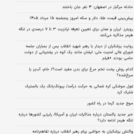
حادثه مرگبار در اصفهان؛ ۴ نفر جان باختند
پیش‌بینی قیمت طلا، دلار و سکه امروز پنجشنبه ۱۵ مرداد ۱۴۰۵
رویترز: ایران و عمان برای تعیین تعرفه ترانزیت ۳ تا ۷ درصدی در تنگه
هرمز مذاکره می‌کنند
روایت پزشکیان از دیدار با رهبر شهید انقلاب پس از بمباران جلسه
شورای عالی امنیت ملی؛ ایشان مانند یک کوه در پشتیبانی از دولت
حامی بودند +فیلم
کدام روش پخت تخم مرغ برای بدن مفید است؟/ خام، آب‌پز یا
سرخ‌شده؟
غول موشکی کره شمالی به حرکت درآمد/ پیونگ‌یانگ یک بالستیک
شلیک کرد
موج جدید گرما در راه کشور
خبر جدید پاکستان درباره مذاکرات ایران و آمریکا/ رایزنی کشورها درباره
تنگه هرمز ادامه دارد؟
واکنش پزشکیان به حواشی پیام رهبر انقلاب درباره تفاهم‌نامه