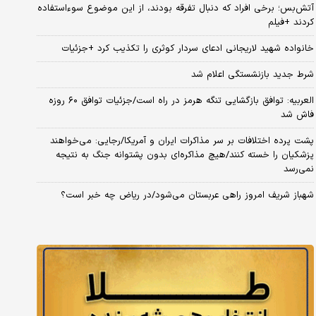
آتش‌بس؛ برخی افراد که دنبال تفرقه بودند، از این موضوع سوءاستفاده
کردند +فیلم
خانواده شهید لاریجانی ادعای سردار کوثری را تکذیب کرد +جزئیات
شرط جدید بازنشستگی اعلام شد
العربیه: توافق بازگشایی تنگه هرمز در راه است/جزئیات توافق ۶۰ روزه
فاش شد
پشت پرده اختلافات بر سر مذاکرات ایران و آمریکا/رجایی: می‌خواهند
پزشکیان را خسته کنند/هیچ مذاکره‌ای بدون پشتوانه جنگ به نتیجه
نمی‌رسد
شهباز شریف امروز راهی عربستان می‌شود/در ریاض چه خبر است؟