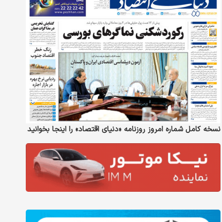
نسخه کامل شماره امروز روزنامه «دنیای‌ اقتصاد» را اینجا بخوانید