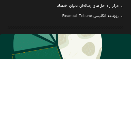
مرکز راه حل‌های رسانه‌ای دنیای اقتصاد
روزنامه انگلیسی Financial Tribune
تماس با ما
تبلیغات
اشتراک
سرپرستی استان ها
همکاری با ما
درباره ما
معرفی روزنامه
بیانیه مأموریت
آئین نامه اخلاق حرفه ای
کليه حقوق اين سايت متعلق به روزنامه دنيای اقتصاد بوده و استفاده از مطالب آن با ذکر
منبع بلامانع است
سئو: گروه رسانه‌ای دنیای اقتصاد