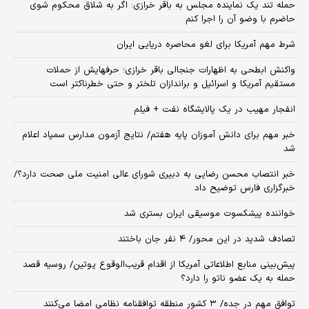
حمله تند یک نماینده مجلس به باقر خرازی: اگر به شلاق محکوم شوی
حاضرم با وضو آن را اجرا کنم
شرط مهم آمریکا برای لغو محاصره دریایی ایران
واکنش ابطحی به اظهارات جنجالی باقر خرازی؛ حرفهایش از حملات
مستقیم آمریکا و اسرائیل و براندازان تلختر و حتی خطرناکتر است
انفجار مهیب در یک پالایشگاه نفت + فیلم
خبر مهم برای دانش آموزان پایه هفتم/ نتایج آزمون مدارس سمپاد اعلام
شد
خبر انتصاب محسن رضایی به دبیری شورای عالی امنیت ملی صحت دارد؟/
خبرگزاری فارس توضیح داد
خواننده پیشکسوت موسیقی ایران بستری شد
تصادف شدید در این محور/ ۴ نفر جان باختند
پیش‌بینی منابع اطلاعاتی آمریکا از اقدام قریب‌الوقوع پوتین/ روسیه قصد
حمله به یک عضو ناتو را دارد؟
توافق مهم در جده/ ۳ کشور منطقه توافقنامه نظامی امضا می‌کنند