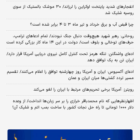
انفجارهای شدید پایتخت اوکراین را لرزاند/ ۳۰ موشک بالستیک از سوی
روسیه شلیک شد
چرا قبض آب و برق خرداد و تیر ماه ۳ تا ۴ برابر شده است؟
روحانی: رهبر شهید هیچ‌وقت دنبال جنگ نبودند/ تمام ادعاهای ترامپ،
حرف‌های توخالی و بلوف است/ دولت در این ۱۴ ماه کار بزرگی کرده است
ادعای واشنگتن: تنگه هرمز تحت کنترل کامل نیروی دریایی آمریکا قرار دارد/
ایران تن به یک توافق دهد
ادعای آکسیوس: ایران و آمریکا روز چهارشنبه توافق را اعلام می‌کنند/ تقسیم
مسیر تردد کشتی‌ها میان ایران و عمان
رویترز: آمریکا برخی تحریم‌های مرتبط با ایران را لغو می‌کند
اظهارنظرهایی که نام محمدباقر خرازی را بر سر زبان‌ها انداخت/ از وعده
دلار ۱۰۰۰ تومانی تا راه حل نجات کشور با ساخت بمب اتم و شلیک آن!