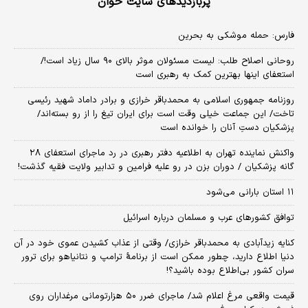
پربازدیدهای سایت خوان
فارس: حمله موشکی به بحرین
روحانی اصلاح طلب: ‌لیست مسئولان موثر بالای ۹۰ سال زیاد است!/
استعفای اینها بهترین کمک به رهبری است
روزنامه جمهوری اسلامی به محمدباقر خرازی و برادر داماد شهید رئیسی
تاخت/ این جماعت خیلی وقت است برای ایران تیغ را از رو بسته‌اند/
پزشکیان دستِ آنان را خوانده است
واکنش نماینده تهران به اطلاعیه دفتر رهبری در رد ماجرای استعفای ۲۸
گانه پزشکیان / دوران بزن در رو علیه فرامین و تدابیر ولایت فقیه گذشت!
۱۱ استان بارانی می‌شود
توافق کشورهای عرب و مسلمان درباره اسرائیل
کنایه زیدآبادی به محمدباقر خرازی/ وقتی از عذاب کشیدن عموی خود در آن
دنیا اطلاع دارید، چطور ممکن است از برنامهٔ ترامپ و نتانیاهو برای ترور
سران کشور بی‌اطلاع بوده باشید؟!
قیمت واقعی مرغ اعلام شد/ ماجرای ضرر ۵۰ هزارتومانی مرغداران روی