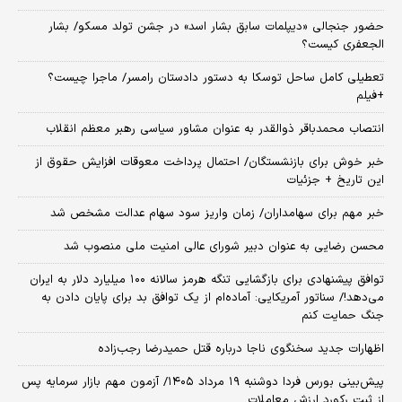
حضور جنجالی «دیپلمات سابق بشار اسد» در جشن تولد مسکو/ بشار
الجعفری کیست؟
تعطیلی کامل ساحل توسکا به دستور دادستان رامسر/ ماجرا چیست؟
+فیلم
انتصاب محمدباقر ذوالقدر به عنوان مشاور سیاسی رهبر معظم انقلاب
خبر خوش برای بازنشستگان/ احتمال پرداخت معوقات افزایش حقوق از
این تاریخ + جزئیات
خبر مهم برای سهامداران/ زمان واریز سود سهام عدالت مشخص شد
محسن رضایی به عنوان دبیر شورای عالی امنیت ملی منصوب شد
توافق پیشنهادی برای بازگشایی تنگه هرمز سالانه ۱۰۰ میلیارد دلار به ایران
می‌دهد!/ سناتور آمریکایی: آماده‌ام از یک توافق بد برای پایان دادن به
جنگ حمایت کنم
اظهارات جدید سخنگوی ناجا درباره قتل حمیدرضا رجب‌زاده
​پیش‌بینی بورس فردا دوشنبه ۱۹ مرداد ۱۴۰۵/ آزمون مهم بازار سرمایه پس
از ثبت رکورد ارزش معاملات