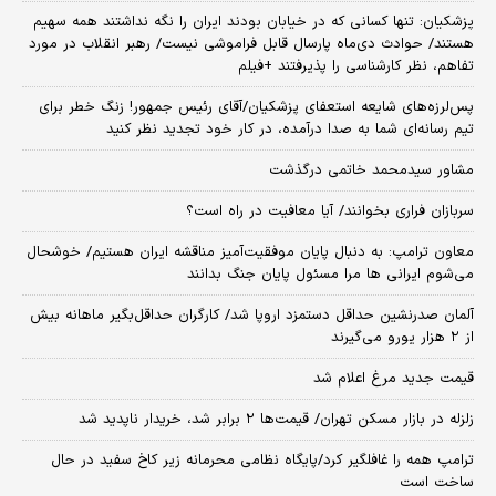
پزشکیان: تنها کسانی که در خیابان بودند ایران را نگه نداشتند همه سهیم
هستند/ حوادث دی‌ماه پارسال قابل فراموشی نیست/ رهبر انقلاب در مورد
تفاهم، نظر کارشناسی را پذیرفتند +فیلم
پس‌لرزه‌های شایعه استعفای پزشکیان/آقای رئیس جمهور! زنگ خطر برای
تیم رسانه‌ای شما به صدا درآمده، در کار خود تجدید نظر کنید
مشاور سیدمحمد خاتمی درگذشت
سربازان فراری بخوانند/ آیا معافیت در راه است؟
معاون ترامپ: به دنبال پایان موفقیت‌آمیز مناقشه ایران هستیم/ خوشحال
می‌شوم ایرانی ها مرا مسئول پایان جنگ بدانند
آلمان صدرنشین حداقل دستمزد اروپا شد/ کارگران حداقل‌بگیر ماهانه بیش
از ۲ هزار یورو می‌گیرند
قیمت جدید مرغ اعلام شد
زلزله در بازار مسکن تهران/ قیمت‌ها ۲ برابر شد، خریدار ناپدید شد
ترامپ همه را غافلگیر کرد/پایگاه نظامی محرمانه زیر کاخ سفید در حال
ساخت است