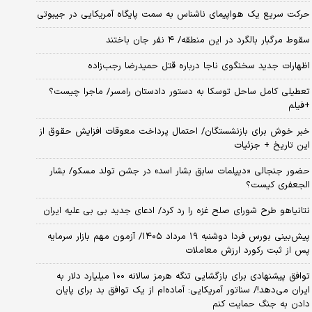
حرکت سریع یک هواپیمای ناشناس به سمت پایگاه آمریکایی در جیبوتی
سقوط مرگبار بالگرد در این منطقه/ ۴ نفر جان باختند
اظهارات جدید سخنگوی ناجا درباره قتل حمیدرضا رجب‌زاده
تعطیلی کامل ساحل توسکا به دستور دادستان رامسر/ ماجرا چیست؟
+فیلم
خبر خوش برای بازنشستگان/ احتمال پرداخت معوقات افزایش حقوق از
این تاریخ + جزئیات
حضور جنجالی «دیپلمات سابق بشار اسد» در جشن تولد مسکو/ بشار
الجعفری کیست؟
نتانیاهو طرح شورای صلح غزه را رد کرد/ ادعای جدید بی بی علیه ایران
​پیش‌بینی بورس فردا دوشنبه ۱۹ مرداد ۱۴۰۵/ آزمون مهم بازار سرمایه
پس از ثبت رکورد ارزش معاملات
توافق پیشنهادی برای بازگشایی تنگه هرمز سالانه ۱۰۰ میلیارد دلار به
ایران می‌دهد!/ سناتور آمریکایی: آماده‌ام از یک توافق بد برای پایان
دادن به جنگ حمایت کنم