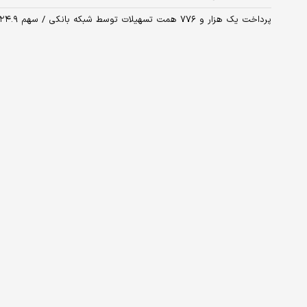
پرداخت یک هزار و ۷۷۶ همت تسهیلات توسط شبکه بانکی / سهم ۲۴.۹ درصدی خانوارها از تسهیلات پرداختی