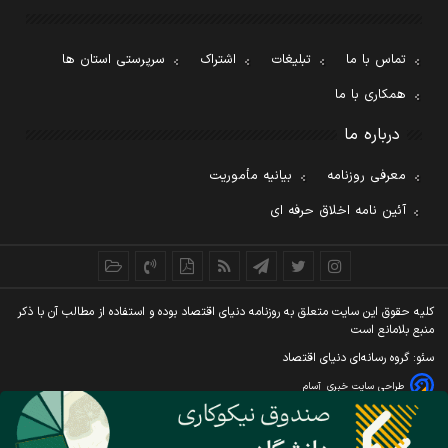
تماس با ما
تبلیغات
اشتراک
سرپرستی استان ها
همکاری با ما
درباره ما
معرفی روزنامه
بیانیه مأموریت
آئین نامه اخلاق حرفه ای
کليه حقوق اين سايت متعلق به روزنامه دنيای اقتصاد بوده و استفاده از مطالب آن با ذکر
منبع بلامانع است
سئو: گروه رسانه‌ای دنیای اقتصاد
طراحی سایت خبری
آسام