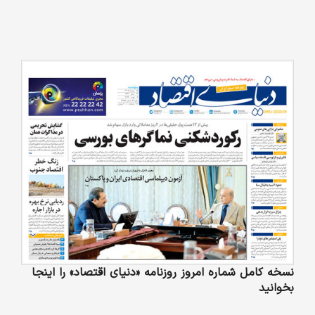
نسخه کامل شماره امروز روزنامه «دنیای‌ اقتصاد» را اینجا
بخوانید