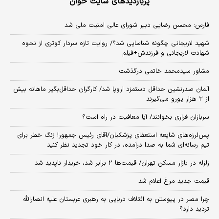
پربازدیدهای سایت خوان
فارس: محسن رضایی دبیر شورای عالی امنیت ملی شد
شهید لاریجانی چگونه شناسایی شد؟/ روایت تازه سردار کوثری از نحوه
شهادت لاریجانی و فرزندش+فیلم
مشاور سیدمحمد خاتمی درگذشت
آلمان صدرنشین حداقل دستمزد اروپا شد/ کارگران حداقل‌بگیر ماهانه بیش
از ۲ هزار یورو می‌گیرند
سربازان فراری بخوانند/ آیا معافیت در راه است؟
پس‌لرزه‌های شایعه استعفای پزشکیان/آقای رئیس جمهور! زنگ خطر برای
تیم رسانه‌ای شما به صدا درآمده، در کار خود تجدید نظر کنید
زلزله در بازار مسکن تهران/ قیمت‌ها ۲ برابر شد، خریدار ناپدید شد
قیمت جدید مرغ اعلام شد
چرا مصر در پیوستن به ائتلاف دریایی به رهبری عربستان علیه انصارالله
تردید دارد؟