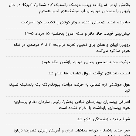
واکنش ارتش آمریکا به پرتاب موشک بالستیک کره شمالی/ آمریکا: در حال
رایزنی با متحدان درباره پرتاب موشک‌های اخیر هستیم
خانواده شهید لاریجانی ادعای سردار کوثری را تکذیب کرد +جزئیات
پیش‌بینی قیمت طلا، دلار و سکه امروز پنجشنبه ۱۵ مرداد ۱۴۰۵
رویترز: ایران و عمان برای تعیین تعرفه ترانزیت ۳ تا ۷ درصدی در تنگه
هرمز مذاکره می‌کنند
توئیت جدید محسن رضایی درباره بازشدن تنگه هرمز
لیست بلندبالای توقیف اموال تراستی ها اعلام شد
غول موشکی کره شمالی به حرکت درآمد/ پیونگ‌یانگ یک بالستیک شلیک
کرد
اعتراض پرستاران بیمارستان فیاض بخش/ رئیس سازمان نظام پرستاری:
هیچ پرستاری بازداشت یا اخراج نشده است
شرط جدید بازنشستگی اعلام شد
خبر جدید پاکستان درباره مذاکرات ایران و آمریکا/ رایزنی کشورها درباره