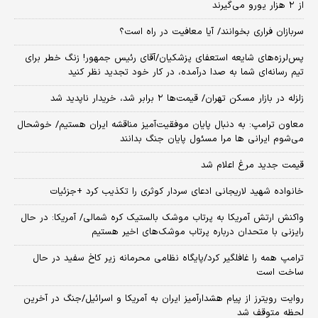
از ۲ هزار یورو می‌گیرند
سربازان فراری بخوانند/ آیا معافیت در راه است؟
پس‌لرزه‌های شایعه استعفای پزشکیان/آقای رئیس جمهور! زنگ خطر برای
تیم رسانه‌ای شما به صدا درآمده، در کار خود تجدید نظر کنید
زلزله در بازار مسکن تهران/ قیمت‌ها ۲ برابر شد، خریدار ناپدید شد
معاون ترامپ: به دنبال پایان موفقیت‌آمیز مناقشه ایران هستیم/ خوشحال
می‌شوم ایرانی ها مرا مسئول پایان جنگ بدانند
قیمت جدید مرغ اعلام شد
خانواده شهید لاریجانی ادعای سردار کوثری را تکذیب کرد +جزئیات
واکنش ارتش آمریکا به پرتاب موشک بالستیک کره شمالی/ آمریکا: در حال
رایزنی با متحدان درباره پرتاب موشک‌های اخیر هستیم
ترامپ همه را غافلگیر کرد/پایگاه نظامی محرمانه زیر کاخ سفید در حال
ساخت است
روایت رویترز از پیام هشدارآمیز ایران به آمریکا و اسرائیل/جنگ در آخرین
لحظه متوقف شد