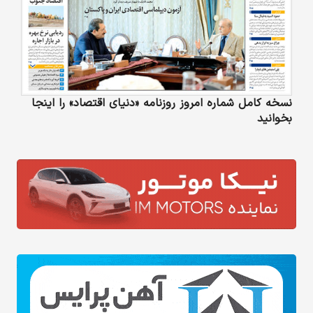
نسخه کامل شماره امروز روزنامه «دنیای‌ اقتصاد» را اینجا
بخوانید