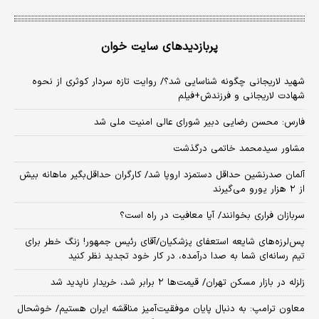
پربازدیدهای سایت خوان
شهید لاریجانی چگونه شناسایی شد؟/ روایت تازه سردار کوثری از نحوه
شهادت لاریجانی و فرزندش+فیلم
فارس: محسن رضایی دبیر شورای عالی امنیت ملی شد
مشاور سیدمحمد خاتمی درگذشت
آلمان صدرنشین حداقل دستمزد اروپا شد/ کارگران حداقل‌بگیر ماهانه بیش
از ۲ هزار یورو می‌گیرند
سربازان فراری بخوانند/ آیا معافیت در راه است؟
پس‌لرزه‌های شایعه استعفای پزشکیان/آقای رئیس جمهور! زنگ خطر برای
تیم رسانه‌ای شما به صدا درآمده، در کار خود تجدید نظر کنید
زلزله در بازار مسکن تهران/ قیمت‌ها ۲ برابر شد، خریدار ناپدید شد
معاون ترامپ: به دنبال پایان موفقیت‌آمیز مناقشه ایران هستیم/ خوشحال