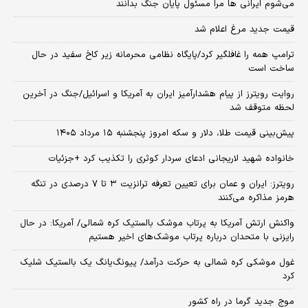
می‌شوم ایرانی ها مرا مسئول پایان جنگ بدانند
قیمت جدید مرغ اعلام شد
ترامپ همه را غافلگیر کرد/پایگاه نظامی محرمانه زیر کاخ سفید در حال
ساخت است
روایت رویترز از پیام هشدارآمیز ایران به آمریکا و اسرائیل/جنگ در آخرین
لحظه متوقف شد
پیش‌بینی قیمت طلا، دلار و سکه امروز پنجشنبه ۱۵ مرداد ۱۴۰۵
خانواده شهید لاریجانی ادعای سردار کوثری را تکذیب کرد +جزئیات
رویترز: ایران و عمان برای تعیین تعرفه ترانزیت ۳ تا ۷ درصدی در تنگه
هرمز مذاکره می‌کنند
واکنش ارتش آمریکا به پرتاب موشک بالستیک کره شمالی/ آمریکا: در حال
رایزنی با متحدان درباره پرتاب موشک‌های اخیر هستیم
غول موشکی کره شمالی به حرکت درآمد/ پیونگ‌یانگ یک بالستیک شلیک
کرد
موج جدید گرما در راه کشور