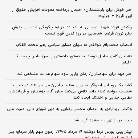
خبر خوش برای بازنشستگان/ احتمال پرداخت معوقات افزایش حقوق از
این تاریخ + جزئیات
واکنش فرزند شهید لاریجانی به یک ادعا درباره چگونگی شناسایی پدرش
برای ترور/ فرضیه شناسایی در روز قدس قوی نیست
انتصاب محمدباقر ذوالقدر به عنوان مشاور سیاسی رهبر معظم انقلاب
تعطیلی کامل ساحل توسکا به دستور دادستان رامسر/ ماجرا چیست؟
+فیلم
خبر مهم برای سهامداران/ زمان واریز سود سهام عدالت مشخص شد
کنایه یک روحانی اصولگرا به یاران سعید جلیلی/ می خواهند دولت را با
شکست مواجه کنند/ دائماً تلاش می‌کنند میان آقای پزشکیان و فرماندهان
نظامی جدایی و اختلاف ایجاد کنند
واکنش زیدآبادی به انتصاب محسن رضایی به دبیر شورای عالی امنیت ملی
بلیت پرواز تهران - مشهد گران شد
​پیش‌بینی بورس فردا دوشنبه ۱۹ مرداد ۱۴۰۵/ آزمون مهم بازار سرمایه پس
از ثبت رکورد ارزش معاملات