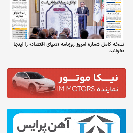
نسخه کامل شماره امروز روزنامه «دنیای‌ اقتصاد» را اینجا
بخوانید