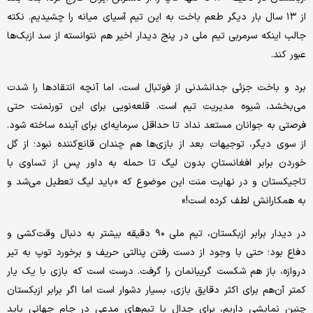
از ۱۳ سال بار دیگر طعم باخت به این تیم آسیای میانه را چشیدیم. نکته
جالب اینکه سرمربی تیم ملی در پنج دیدار اخیر هم نتوانسته از سد ازبک‌ها
عبور کند.
برد و باخت جزئی جدانشدنی از فوتبال است، اما آنچه انتقادها را شدت
می‌بخشد، شیوه مدیریت تیم است. قلعه‌نویی برای این تورنمنت حتی
فرصتی به جوانان مستعد نداد تا حداقل سرمایه‌ای برای آینده ساخته شود.
از سوی دیگر، توجیهات بعد از بازی‌ها هم چندان قانع‌کننده نبود؛ از گل
خوردن برابر افغانستانِ بدون لیگ تا حمله به داور پس از تساوی با
تاجیکستان و در نهایت منت این موضوع که «باید لیگ تعطیل می‌شد و
به همکارانش لطف کرده است!»
در دیدار برابر ازبکستان، تیم ملی ۹۰ دقیقه بیشتر به دنبال وقت‌کشی و
دفاع بود؛ حتی با وجود از دست رفتن پنالتی حریف و برخورد توپ به تیر
دروازه، باز هم شکست گریبانمان را گرفت. درست است که بازی با یک یار
کمتر آن‌هم برای اکثر دقایق بازی، بسیار دشوار است اما اگر برابر ازبکستان
چنین نمایشی داریم، برای جدال با تیم‌های مدعی در جام جهانی باید