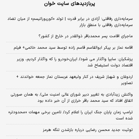
پربازدیدهای سایت خوان
سرمایه‌داری رفاقتی؛ آزادی در برابر قدرت | تولد «کورپوراتیسم» از میان تضاد
سرمایه‌داری رفاقتی با منطق بازار
ماجرای اقامت پسر محمدباقر ذوالقدر در خارج از کشور؟
اقامه نماز بر پیکر ابوالقاسم قاسم زاده توسط سید محمد خاتمی+ فیلم
پزشکیان: سایپا واگذار می شود/ ایران‌خودرو را که واگذار کردیم، وزیر
اقتصاد دولت استیضاح شد
اردوغان و شهباز شریف در کنار ولیعهد عربستان نماز جمعه خواندند +
تصاویر
واکنش زیدآبادی به تغییر دبیر شورای عالی امنیت ملی/ به همان صورتی
اتفاق افتاد که سید محمد باقر خرازی از آن خبر داده بود
ترامپ زمان پایان جنگ ایران را اعلام کرد/ تامین برخی مهمات «محدودتر»
شده است
توئیت جدید محسن رضایی درباره بازشدن تنگه هرمز