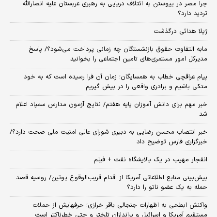
چرا مصر در پیوستن به ائتلاف دریایی به رهبری عربستان علیه انصارالله
تردید دارد؟
ژیلا هدائی درگذشت
مابه التفاوت حقوق بازنشستگان چه زمانی پرداخت می‌شود؟/ پاسخ
مدیرکل امور مستمری‌های تامین اجتماعی را بخوانید
پیام عراقچی خطاب به همسایگان؛ زمان آن فرا رسیده است که به خود
متکی باشیم و برادری واقعی را در پیش گیریم
خبر مهم برای دانش آموزان پایه هفتم/ نتایج آزمون مدارس سمپاد اعلام
شد
خبر انتصاب محسن رضایی به دبیری شورای عالی امنیت ملی صحت دارد؟/
خبرگزاری فارس توضیح داد
انفجار مهیب در یک پالایشگاه نفت + فیلم
پیش‌بینی منابع اطلاعاتی آمریکا از اقدام قریب‌الوقوع پوتین/ روسیه قصد
حمله به یک عضو ناتو را دارد؟
واکنش ابطحی به اظهارات جنجالی باقر خرازی؛ حرفهایش از حملات
مستقیم آمریکا و اسرائیل و براندازان تلختر و حتی خطرناکتر است