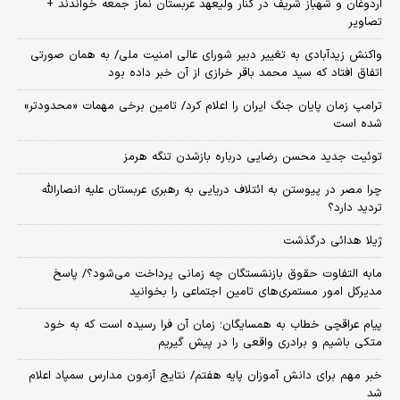
اردوغان و شهباز شریف در کنار ولیعهد عربستان نماز جمعه خواندند +
تصاویر
واکنش زیدآبادی به تغییر دبیر شورای عالی امنیت ملی/ به همان صورتی
اتفاق افتاد که سید محمد باقر خرازی از آن خبر داده بود
ترامپ زمان پایان جنگ ایران را اعلام کرد/ تامین برخی مهمات «محدودتر»
شده است
توئیت جدید محسن رضایی درباره بازشدن تنگه هرمز
چرا مصر در پیوستن به ائتلاف دریایی به رهبری عربستان علیه انصارالله
تردید دارد؟
ژیلا هدائی درگذشت
مابه التفاوت حقوق بازنشستگان چه زمانی پرداخت می‌شود؟/ پاسخ
مدیرکل امور مستمری‌های تامین اجتماعی را بخوانید
پیام عراقچی خطاب به همسایگان؛ زمان آن فرا رسیده است که به خود
متکی باشیم و برادری واقعی را در پیش گیریم
خبر مهم برای دانش آموزان پایه هفتم/ نتایج آزمون مدارس سمپاد اعلام
شد