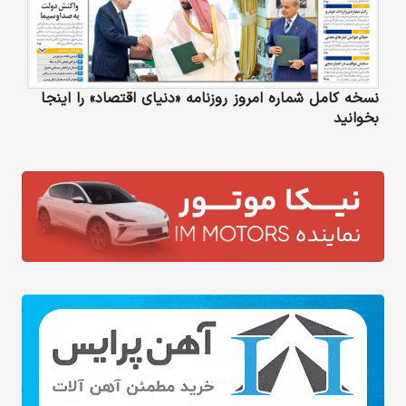
نسخه کامل شماره امروز روزنامه «دنیای‌ اقتصاد» را اینجا
بخوانید