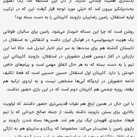
بدنسازی اهمیت چندانی ندارند. از دل این مسابقه اما، یک تصویر
بحث‌برانگیز بیرون آمد که خیلی مورد توجه قرار گرفت؛ این که در ترکیب
اولیه استقلال، رامین رضاییان بازوبند کاپیتانی را به دست بسته بود!
روشن است که چرا این مساله خبرساز می‌شود. رامین برای سالیان طولانی
یک هویت «پرسپولیسی» در فوتبال ایران داشت و انتقالش به استقلال در
تابستان گذشته هم برای مدت‌ها به سر تیتر اخبار تبدیل شد. حالا اما این
بازیکن در آغاز دومین فصل حضورش در استقلال، بازوبند کاپیتانی این
تیم را به دست بسته که به هر حال اتفاق مهمی است و پیام‌های خاص
خودش را دارد. کاپیتان اول استقلال حسین حسینی است که فعلا تکلیف
ادامه حضورش در اردوگاه آبی‌ها مشخص نیست و به اردوی ترکیه هم
نرفته، روزبه چشمی هم کاپیتان دوم است که در این بازی حضور نداشت.
با این حال در همین ارنج هم نفرات قدیمی‌تری حضور داشتند که اولویت
بالاتری برای بستن بازوبند داشته باشند؛ از جمله صالح حردانی که با تیم
فرهاد مجیدی قهرمان لیگ برتر هم شد. همین‌ها بسته شدن بازوبند بر
بازوی رامین را عجیب‌تر می‌کند؛ مخصوصا که ریکاردو ساپینتو هم به تازگی
به استقلال بازگشته و بعید است او توصیه‌ای در این مورد کرده باشد.