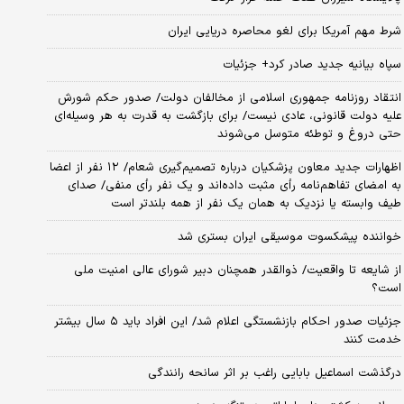
شرط مهم آمریکا برای لغو محاصره دریایی ایران
سپاه بیانیه جدید صادر کرد+ جزئیات
انتقاد روزنامه جمهوری اسلامی از مخالفان دولت/ صدور حکم شورش
علیه دولت قانونی، عادی نیست/ برای بازگشت به قدرت به هر وسیله‌ای
حتی دروغ و توطئه متوسل می‌شوند
اظهارات جدید معاون پزشکیان درباره تصمیم‌گیری شعام/ ۱۲ نفر از اعضا
به امضای تفاهم‌نامه رأی مثبت داده‌اند و یک نفر رأی منفی/ صدای
طیف وابسته یا نزدیک به همان یک نفر از همه بلندتر است
خواننده پیشکسوت موسیقی ایران بستری شد
از شایعه تا واقعیت/ ذوالقدر همچنان دبیر شورای ‌عالی امنیت ملی
است؟
جزئیات صدور احکام بازنشستگی اعلام شد/ این افراد باید ۵ سال بیشتر
خدمت کنند
درگذشت اسماعیل بابایی راغب بر اثر سانحه رانندگی