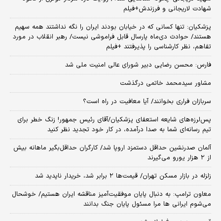
شهادت لاریجانی و فرزندش+فیلم
پزشکیان: تنها کسانی که در خیابان بودند ایران را نگه نداشتند همه سهیم
هستند/ حوادث دی‌ماه پارسال قابل فراموشی نیست/ رهبر انقلاب در مورد
تفاهم، نظر کارشناسی را پذیرفتند +فیلم
فارس: محسن رضایی دبیر شورای عالی امنیت ملی شد
مشاور سیدمحمد خاتمی درگذشت
سربازان فراری بخوانند/ آیا معافیت در راه است؟
پس‌لرزه‌های شایعه استعفای پزشکیان/آقای رئیس جمهور! زنگ خطر برای
تیم رسانه‌ای شما به صدا درآمده، در کار خود تجدید نظر کنید
آلمان صدرنشین حداقل دستمزد اروپا شد/ کارگران حداقل‌بگیر ماهانه بیش
از ۲ هزار یورو می‌گیرند
زلزله در بازار مسکن تهران/ قیمت‌ها ۲ برابر شد، خریدار ناپدید شد
معاون ترامپ: به دنبال پایان موفقیت‌آمیز مناقشه ایران هستیم/ خوشحال
می‌شوم ایرانی ها مرا مسئول پایان جنگ بدانند