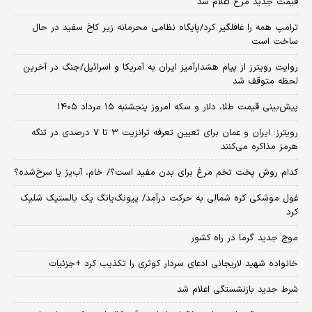
قیمت جدید مرغ اعلام شد
ترامپ همه را غافلگیر کرد/پایگاه نظامی محرمانه زیر کاخ سفید در حال
ساخت است
روایت رویترز از پیام هشدارآمیز ایران به آمریکا و اسرائیل/جنگ در آخرین
لحظه متوقف شد
پیش‌بینی قیمت طلا، دلار و سکه امروز پنجشنبه ۱۵ مرداد ۱۴۰۵
رویترز: ایران و عمان برای تعیین تعرفه ترانزیت ۳ تا ۷ درصدی در تنگه
هرمز مذاکره می‌کنند
کدام روش پخت تخم مرغ برای بدن مفید است؟/ خام، آب‌پز یا سرخ‌شده؟
غول موشکی کره شمالی به حرکت درآمد/ پیونگ‌یانگ یک بالستیک شلیک
کرد
موج جدید گرما در راه کشور
خانواده شهید لاریجانی ادعای سردار کوثری را تکذیب کرد +جزئیات
شرط جدید بازنشستگی اعلام شد