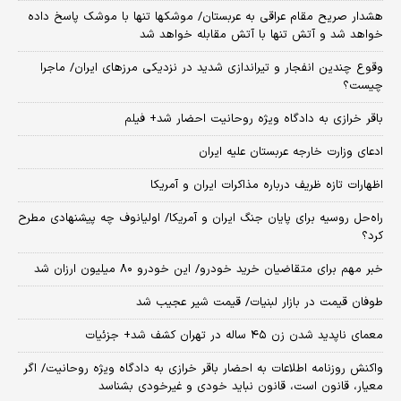
هشدار صریح مقام عراقی به عربستان/ موشکها تنها با موشک پاسخ داده
خواهد شد و آتش تنها با آتش مقابله خواهد شد
وقوع چندین انفجار و تیراندازی شدید در نزدیکی مرز‌های ایران/ ماجرا
چیست؟
باقر خرازی به دادگاه ویژه روحانیت احضار شد+ فیلم
ادعای وزارت خارجه عربستان علیه ایران
اظهارات تازه ظریف درباره مذاکرات ایران و آمریکا
راه‌حل روسیه برای پایان جنگ ایران و آمریکا/ اولیانوف چه پیشنهادی مطرح
کرد؟
خبر مهم برای متقاضیان خرید خودرو/ این خودرو ۸۰ میلیون ارزان شد
طوفان قیمت در بازار لبنیات/ قیمت شیر عجیب شد
معمای ناپدید شدن زن ۴۵ ساله در تهران کشف شد+ جزئیات
واکنش روزنامه اطلاعات به احضار باقر خرازی به دادگاه ویژه روحانیت/ اگر
معیار، قانون است، قانون نباید خودی و غیرخودی بشناسد