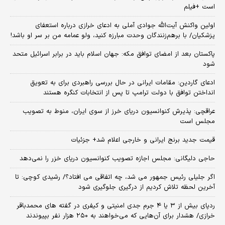
است +فیلم
اولین واکنش آیت‌الله جوادی آملی به ادعای خرازی درباره استعفای
پزشکیان/ با برهم‌زنندگان وحدت مبارزه کنید، ولو عمامه من بر سر او باشد!
پاکستان بعد از امضای توافق مکه: جهان اسلام باید در برابر اسرائیل متحد
شود
ادعای گاردین: مقامات ایرانی در حال بررسی راهبردی برای به تعویق
انداختن توافق با دولت ترامپ تا پس از انتخابات کنگره هستند
عراقچی: پذیرش کنوانسیون دریای خرز از سوی ایران، منوط به تصویب
مجلس است
قیمت جدید برنج ایرانی و خارجی اعلام شد+ جزئیات
حاجی دلیگانی: مجلس اجازه تصویب کنوانسیون دریای خزر را نمی‌دهد
اگر جلیلی رئیس جمهور می شد، چه اتفاقی می افتاد؟/ رشیدی کوچی: تا
آخرین لحظه تلاش کردیم از درگیری جلوگیری شود
ردپای بیش از ۳ یا ۴ جرم جدی امنیتی و کیفری در گفته های محمدباقر
خرازی/ هشدار برای آن‌هایی که می‌خواهند به ۲۵۰ هزار نفر بپیوندند