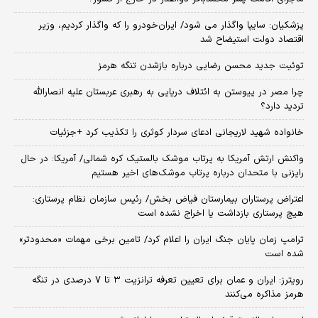
پزشکیان: سایپا واگذار می شود/ ایران‌خودرو را که واگذار کردیم، وزیر
اقتصاد دولت استیضاح شد
توئیت جدید محسن رضایی درباره بازشدن تنگه هرمز
چرا مصر در پیوستن به ائتلاف دریایی به رهبری عربستان علیه انصارالله
تردید دارد؟
خانواده شهید لاریجانی ادعای سردار کوثری را تکذیب کرد +جزئیات
واکنش ارتش آمریکا به پرتاب موشک بالستیک کره شمالی/ آمریکا: در حال
رایزنی با متحدان درباره پرتاب موشک‌های اخیر هستیم
اعتراض پرستاران بیمارستان فیاض بخش/ رئیس سازمان نظام پرستاری:
هیچ پرستاری بازداشت یا اخراج نشده است
ترامپ زمان پایان جنگ ایران را اعلام کرد/ تامین برخی مهمات «محدودتر»
شده است
رویترز: ایران و عمان برای تعیین تعرفه ترانزیت ۳ تا ۷ درصدی در تنگه
هرمز مذاکره می‌کنند