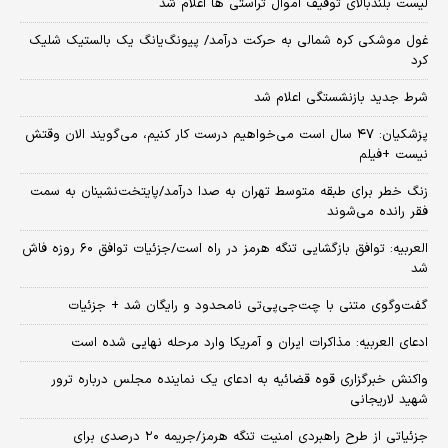
لیست بلندبالای توقیف اموال تراستی ها اعلام شد
غول موشکی کره شمالی به حرکت درآمد/ پیونگ‌یانگ یک بالستیک شلیک
کرد
شرط جدید بازنشستگی اعلام شد
پزشکیان: ۴۷ سال است می‌خواهیم درست کار کنیم، می‌گویند الان وقتش
نیست +فیلم
زنگ خطر برای طبقه متوسط تهران به صدا درآمد/پایتخت‌نشینان به سمت
فقر رانده می‌شوند
العربیه: توافق بازگشایی تنگه هرمز در راه است/جزئیات توافق ۶۰ روزه فاش
شد
گفت‌وگوی متنی با چت‌جی‌پی‌تی نامحدود و رایگان شد + جزئیات
ادعای العربیه: مذاکرات ایران و آمریکا وارد مرحله نهایی شده است
واکنش خبرگزاری قوه قضائیه به ادعای یک نماینده مجلس درباره ترور
شهید لاریجانی
جزئیاتی از طرح راهبردی امنیت تنگه هرمز/جریمه ۲۰ درصدی برای