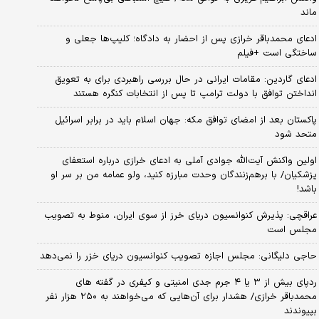
ماند
ادعای محمدباقر خرازی پس از احضار به دادگاه؛ کلیپ‌ها جعلی و
ساختگی است +فیلم
ادعای گاردین: مقامات ایرانی در حال بررسی راهبردی برای به تعویق
انداختن توافق با دولت ترامپ تا پس از انتخابات کنگره هستند
پاکستان بعد از امضای توافق مکه: جهان اسلام باید در برابر اسرائیل
متحد شود
اولین واکنش آیت‌الله جوادی آملی به ادعای خرازی درباره استعفای
پزشکیان/ با برهم‌زنندگان وحدت مبارزه کنید، ولو عمامه من بر سر او
باشد!
عراقچی: پذیرش کنوانسیون دریای خرز از سوی ایران، منوط به تصویب
مجلس است
حاجی دلیگانی: مجلس اجازه تصویب کنوانسیون دریای خزر را نمی‌دهد
ردپای بیش از ۳ یا ۴ جرم جدی امنیتی و کیفری در گفته های
محمدباقر خرازی/ هشدار برای آن‌هایی که می‌خواهند به ۲۵۰ هزار نفر
بپیوندند