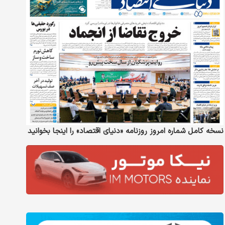
نسخه کامل شماره امروز روزنامه «دنیای‌ اقتصاد» را اینجا بخوانید