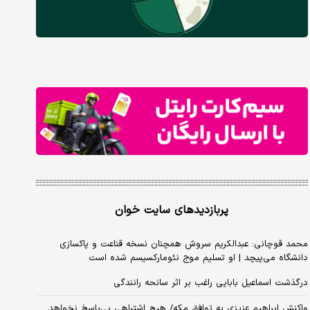
پربازدیدهای سایت خوان
محمد قوچانی: عبدالکریم سروش همچنان نسخه قناعت و پاکسازی
دانشگاه می‌پیچد | او تسلیم موج نئومارکسیسم شده است
درگذشت اسماعیل بابایی راغب بر اثر سانحه رانندگی
واکنش ابراهیم عزیزی به توافق مکه/ هیچ اشتباهی بی‌پاسخ نخواهد