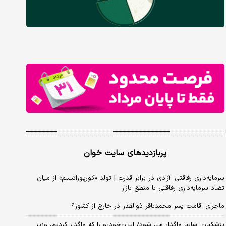
پربازدیدهای سایت خوان
سرمایه‌داری رفاقتی؛ آزادی در برابر قدرت | تولد «کورپوراتیسم» از میان
تضاد سرمایه‌داری رفاقتی با منطق بازار
ماجرای اقامت پسر محمدباقر ذوالقدر در خارج از کشور؟
پزشکیان: سایپا واگذار می شود/ ایران‌خودرو را که واگذار کردیم، وزیر