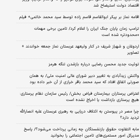
اقتصاد دولت استیضاح شد
اقامه نماز بر پیکر ابوالقاسم قاسم زاده توسط سید محمد خاتمی+ فیلم
ترامپ زمان پایان جنگ ایران را اعلام کرد/ تامین برخی مهمات
«محدودتر» شده است
اردوغان و شهباز شریف در کنار ولیعهد عربستان نماز جمعه خواندند +
تصاویر
توئیت جدید محسن رضایی درباره بازشدن تنگه هرمز
واکنش زیدآبادی به تغییر دبیر شورای عالی امنیت ملی/ به همان
صورتی اتفاق افتاد که سید محمد باقر خرازی از آن خبر داده بود
اعتراض پرستاران بیمارستان فیاض بخش/ رئیس سازمان نظام پرستاری:
هیچ پرستاری بازداشت یا اخراج نشده است
چرا مصر در پیوستن به ائتلاف دریایی به رهبری عربستان علیه انصارالله
تردید دارد؟
مابه التفاوت حقوق بازنشستگان چه زمانی پرداخت می‌شود؟/ پاسخ
مدیرکل امور مستمری‌های تامین اجتماعی را بخوانید