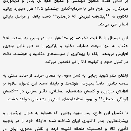
بر اساس اعلام معاون مهندسی و عمران اداره کل بنادر و دریانوردی
هرمزگان، این طرح ملی با سرمایه‌گذاری چشمگیر ۱۳٫۵ هزار میلیارد ریالی،
تاکنون به **پیشرفت فیزیکی ۸۶ درصدی** دست یافته و مراحل پایانی
اجرا را طی می‌کند.
این ترمینال با ظرفیت ذخیره‌سازی ۱۵۰ هزار تنی در زمینی به وسعت ۷٫۵
هکتار، نه تنها سرعت عملیات تخلیه و بارگیری را به طور قابل توجهی
افزایش می‌دهد، بلکه با بهره‌گیری از سیستم‌های مکانیزه و هوشمند، دقت
در کنترل حجم و کیفیت کالا را نیز تضمین می‌کند.
ارتقای بندر شهید رجایی به نسل سوم، به معنای حرکت از حالت سنتی به
سمت بنادری کاملاً یکپارچه، هوشمند و پایدار است. این تحول، علاوه بر
افزایش بهره‌وری و کاهش هزینه‌های عملیاتی، تأثیر بسزایی در **کاهش
آلودگی محیطی** و بهبود استانداردهای ایمنی و پشتیبانی خواهد داشت.
با تکمیل این طرح، بندر شهید رجایی که همواره به عنوان بزرگترین و
پیشرفته‌ترین بندر کانتینری ایران شناخته شده جایگاه خود را در زنجیره
تأمین کالا و لجستیک منطقه تثبیت کرده و نقش محوری ایران در