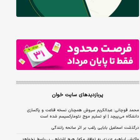
پربازدیدهای سایت خوان
محمد قوچانی: عبدالکریم سروش همچنان نسخه قناعت و پاکسازی
دانشگاه می‌پیچد | او تسلیم موج نئومارکسیسم شده است
درگذشت اسماعیل بابایی راغب بر اثر سانحه رانندگی
واکنش ابراهیم عزیزی به توافق مکه/ هیچ اشتباهی بی‌پاسخ نخواهد