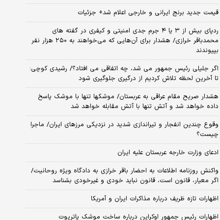
قیمت جدید برنج ایرانی و خارجی اعلام شد+ جزئیات
ردپای بیش از ۳ یا ۴ جرم جدی امنیتی و کیفری در گفته های
محمدباقر خرازی/ هشدار برای آن‌هایی که می‌خواهند به ۲۵۰ هزار نفر
بپیوندند
اگر جلیلی رئیس جمهور می شد، چه اتفاقی می افتاد؟/ رشیدی کوچی:
تا آخرین لحظه تلاش کردیم از درگیری جلوگیری شود
هشدار صریح مقام عراقی به عربستان/ موشکها تنها با موشک پاسخ
داده خواهد شد و آتش تنها با آتش مقابله خواهد شد
وقوع چندین انفجار و تیراندازی شدید در نزدیکی مرز‌های ایران/ ماجرا
چیست؟
ادعای وزارت خارجه عربستان علیه ایران
واکنش روزنامه اطلاعات به احضار باقر خرازی به دادگاه ویژه روحانیت/
اگر معیار، قانون است، قانون نباید خودی و غیرخودی بشناسد
اظهارات تازه ظریف درباره مذاکرات ایران و آمریکا
اظهارات رئیس جمهور اوکراین درباره ساخت موشک پاتریوت