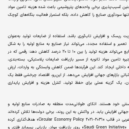
نین آسیب‌پذیری برخی واحدهای پتروشیمی باعث شده هزینه تامین مواد
ایش یابد. این فشار نه‌تنها سودآوری صنایع را کاهش داده، بلکه استمرار فعالیت بنگاه‌های کوچک
یت ریسک و افزایش تاب‌آوری باشد. استفاده از ضایعات تولید به‌عنوان
میر و استفاده مجدد، می‌تواند نیاز صنایع به منابع اولیه را به شکل
محسوسی کاهش دهد. اجرای فرآیندهای بازچرخانی در بسیاری از صنایع می‌تواند هزینه تولید را بین ۱۰ تا ۲۰ درصد کاهش دهد؛ رقمی که در
یره تامین مواد ثانویه از مسیر بازیافت ضایعات پلاستیکی، بسته‌بندی،
ولیه داخلی ایجاد کند. این فرآیندها ضمن کاهش وابستگی به واردات، ارزش
‌ثباتی بازارهای جهانی افزایش می‌دهد. از این‌رو، اقتصاد چرخشی فقط یک
 یک گزینه عملی برای حفظ تولید، کنترل هزینه و افزایش پایداری
سنتی خود هستند. اتکای طولانی‌مدت منطقه به صادرات منابع اولیه و
هانی افزایش یابد. در واکنش به این روند، برخی دولت‌ها تلاش کرده‌اند
اقتصاد چرخشی را در برنامه‌های گذار سبز بگنجانند. امارات متحده عربی در قالب «Circular Economy Policy ۲۰۲۱–۲۰۳۱» هدف‌گذاری کرده
سهم صنایع بازچرخان را تا سال ۲۰۳۱ افزایش دهد. عربستان نیز در «Saudi Green Initiative» روی بازیافت مواد، بازیابی پسماند فلزی و