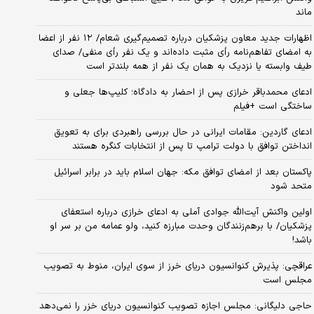
ماند
اظهارات جدید معاون پزشکیان درباره تصمیم‌گیری شعام/ ۱۲ نفر از اعضا
به امضای تفاهم‌نامه رأی مثبت داده‌اند و یک نفر رأی منفی/ صدای
طیف وابسته یا نزدیک به همان یک نفر از همه بلندتر است
ادعای محمدباقر خرازی پس از احضار به دادگاه؛ کلیپ‌ها جعلی و
ساختگی است +فیلم
ادعای گاردین: مقامات ایرانی در حال بررسی راهبردی برای به تعویق
انداختن توافق با دولت ترامپ تا پس از انتخابات کنگره هستند
پاکستان بعد از امضای توافق مکه: جهان اسلام باید در برابر اسرائیل
متحد شود
اولین واکنش آیت‌الله جوادی آملی به ادعای خرازی درباره استعفای
پزشکیان/ با برهم‌زنندگان وحدت مبارزه کنید، ولو عمامه من بر سر او
باشد!
عراقچی: پذیرش کنوانسیون دریای خرز از سوی ایران، منوط به تصویب
مجلس است
حاجی دلیگانی: مجلس اجازه تصویب کنوانسیون دریای خزر را نمی‌دهد