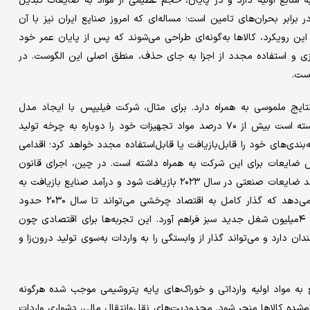
 منابع اولیه دارد و در پایان، حجم عظیمی از مواد به ضایعات تبدیل
برابر بحران‌های تامین است؛ مساله‌ای که امروز صنایع ایران نیز با آن
ین رویکرد، کالاها به‌گونه‌ای طراحی می‌شوند که پس از پایان عمر خود
سازی و استفاده مجدد از اجزا به جای حذف، منطق اصلی این الگوست. در
است.
ایج ملموسی به همراه دارد. برای مثال، شرکت فیلیپس با ایجاد مدل
خدماتی برای فروش چراغ‌های صنعتی به‌جای فروش سخت‌افزار توانسته است بیش از ۷۰ درصد مواد تجهیزات خود را دوباره به چرخه تولید
 اعلام کرده که تا سال ۲۰۲۵ بیش از ۱۰۰ درصد بسته‌بندی‌های خود را قابل‌بازیافت یا قابل‌استفاده مجدد خواهد کرد؛ اقدامی
 از محل کاهش ضایعات برای این شرکت به همراه داشته است. در چین، اجرای قانون
«Circular Economy Promotion Law» موجب شده بیش از ۳۲ درصد ضایعات صنعتی در سال ۲۰۲۳ بازیافت شود و درآمد صنایع بازیافت به
بیش از ۶۵۰‌میلیارد دلار برسد. در اتحادیه اروپا نیز برآوردها نشان می‌دهد که گذار کامل به اقتصاد چرخشی می‌تواند تا سال ۲۰۳۰ حدود
۷۰۰‌میلیارد یورو صرفه‌جویی سالانه در هزینه مواد اولیه ایجاد کند و ۴‌میلیون شغل جدید سبز فراهم آورد. این تجربه‌ها برای اقتصادی چون
 دارد و می‌تواند گذار از وابستگی را به واردات به‌سوی تولید درون‌زا و
ع به مواد اولیه وارداتی و خوراک‌های پایه پتروشیمی موجب شده هرگونه
‌شده کالاها منجر شود. محدودیت‌های نقل‌وانتقال مالی، دشواری واردات