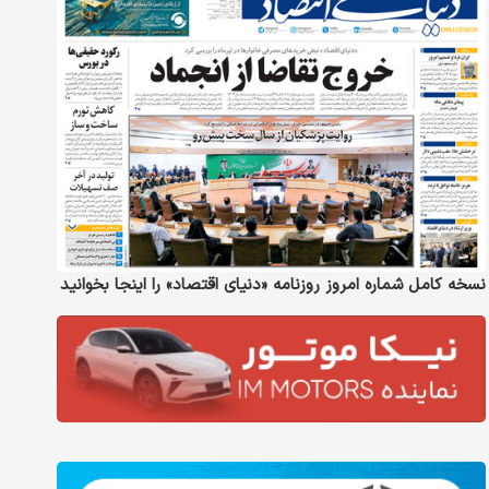
نسخه کامل شماره امروز روزنامه «دنیای‌ اقتصاد» را اینجا بخوانید