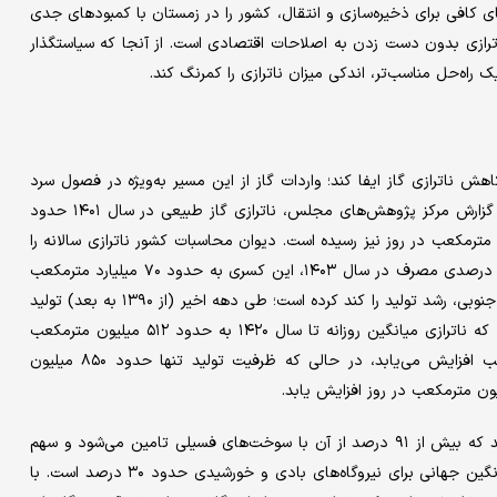
ی کافی برای ذخیره‌‌سازی و انتقال، کشور را در زمستان با کمبودهای جدی
ناترازی بدون دست زدن به اصلاحات اقتصادی است. از آنجا که سیاستگذار
 راه‌حل مناسب‌‌تر، اندکی میزان ناترازی را کمرنگ کند.
اهش ناترازی گاز ایفا کند؛ واردات گاز از این مسیر به‌‌ویژه در فصول سرد
می‌تواند بخش قابل‌‌توجهی از نیاز اضافی کشور را تامین کند.بر پایه گزارش مرکز پژوهش‌های مجلس، ناترازی گاز طبیعی در سال ۱۴۰۱ حدود
رمکعب در روز بوده که در پیک مصرف تا ۳۱۵ میلیون مترمکعب در روز نیز رسیده است. دیوان محاسبات کشور ناترازی سالانه را
برای ۱۴۰۲ معادل ۶۴ میلیارد مترمکعب برآورد کرده و با فرض رشد ۸ درصدی مصرف در سال ۱۴۰۳، این کسری به حدود ۷۰ میلیارد مترمکعب
در سال گذشته رسیده است. از سوی دیگر، افت فشار در میدان پارس جنوبی، رشد تولید را کند کرده است؛ طی دهه اخیر (از ۱۳۹۰ به بعد) تولید
گاز به‌طور متوسط سالانه ۲ درصد افزایش یافته و پیش‌‌بینی می‌شود که ناترازی میانگین روزانه تا سال ۱۴۲۰ به حدود ۵۱۲ میلیون مترمکعب
برسد. در زمستان‌‌ها مصرف روزانه گاز تا ۱۲۰۰–۱۱۵۰ میلیون مترمکعب افزایش می‌‌یابد، در حالی که ظرفیت تولید تنها حدود ۸۵۰ میلیون
در بخش برق، تولید ۳۶۷.۷ تراوات‌‌ساعت در سال ۲۰۲۲ نشان می‌دهد که بیش از ۹۱ درصد از آن با سوخت‌‌های فسیلی تامین می‌شود و سهم
تجدیدپذیرها، به‌‌جز برق‌‌آبی، کمتر از یک درصد است؛ در حالی‌‌که میانگین جهانی برای نیروگاه‌های بادی و خورشیدی حدود ۳۰ درصد است. با