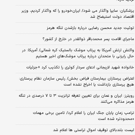
پزشکیان: سایپا واگذار می شود/ ایران‌خودرو را که واگذار کردیم، وزیر
اقتصاد دولت استیضاح شد
توئیت جدید محسن رضایی درباره بازشدن تنگه هرمز
ماجرای اقامت پسر محمدباقر ذوالقدر در خارج از کشور؟
واکنش ارتش آمریکا به پرتاب موشک بالستیک کره شمالی/ آمریکا: در
حال رایزنی با متحدان درباره پرتاب موشک‌های اخیر هستیم
خانواده شهید لاریجانی ادعای سردار کوثری را تکذیب کرد +جزئیات
اعتراض پرستاران بیمارستان فیاض بخش/ رئیس سازمان نظام پرستاری:
هیچ پرستاری بازداشت یا اخراج نشده است
رویترز: ایران و عمان برای تعیین تعرفه ترانزیت ۳ تا ۷ درصدی در تنگه
هرمز مذاکره می‌کنند
ترامپ زمان پایان جنگ ایران را اعلام کرد/ تامین برخی مهمات
«محدودتر» شده است
لیست بلندبالای توقیف اموال تراستی ها اعلام شد