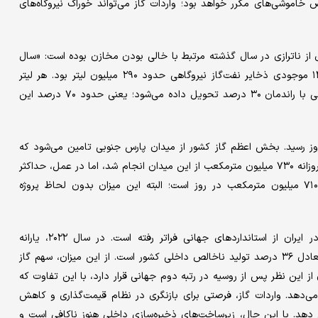
که در معرض خاموشی‌‌های مکرر خواهد بود؛ واردات گاز می‌تواند خوراک نیروگاه‌های
ز ناترازی در سال گذشته مرتبط با خالی بودن مخازن بوده است: «سال
۱۴۰۳ با مخازن نسبتا خالی آغاز شد؛ به‌‌گونه‌‌ای که در فروردین ۱۴۰۳ موجودی ذخایر نفت‌‌گاز نیروگاهی حدود ۲۹۰ میلیون لیتر بود. هر لیتر
نفت‌‌گاز وارداتی با هزینه‌‌ای معادل ۶۰ سنت خریداری و به نیروگاه‌هایی با راندمان ۳۰ درصد تحویل داده می‌شود؛ یعنی حدود ۷۰ درصد این
ش از ۷۰۳ میلیون مترمکعب در روز رسید. بخش اعظم گاز کشور از میدان پارس جنوبی تامین می‌شود که
سهمی حدود ۷۰ درصد دارد. در زمستان ۱۴۰۲ برنامه‌‌ریزی برای تولید روزانه ۷۳۰ میلیون مترمکعب از این میدان انجام شد، اما در عمل، حداکثر
تولید به ۷۰۷ میلیون مترمکعب رسید و ظرفیت فعلی نیز حدود ۷۱۰ میلیون مترمکعب در روز است؛ البته این میزان بدون لحاظ پروژه
بر اساس اطلاعات آژانس بین‌المللی انرژی، سطح یارانه‌های انرژی در ایران از استانداردهای جهانی فراتر رفته است. در سال ۲۰۲۲، یارانه
سوخت‌‌های فسیلی در ایران حدود ۱۳۰ میلیارد دلار برآورد شده که معادل ۳۶ درصد تولید ناخالص داخلی کشور است. از این میزان، سهم گاز
یلیارد دلار بوده است. ایران از این نظر پس از روسیه در رتبه دوم جهانی قرار دارد، با این تفاوت که
خلی را تشکیل می‌دهد. واردات گاز، فرصتی برای بازنگری در نظام قیمت‌‌گذاری و کاهش
ش دهد. با این حال، زیرساخت‌‌های ذخیره‌‌سازی داخلی هنوز ناکافی است و