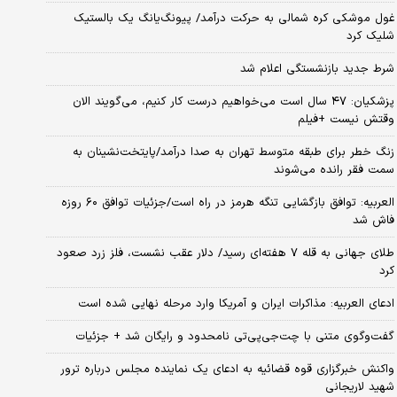
غول موشکی کره شمالی به حرکت درآمد/ پیونگ‌یانگ یک بالستیک
شلیک کرد
شرط جدید بازنشستگی اعلام شد
پزشکیان: ۴۷ سال است می‌خواهیم درست کار کنیم، می‌گویند الان
وقتش نیست +فیلم
زنگ خطر برای طبقه متوسط تهران به صدا درآمد/پایتخت‌نشینان به
سمت فقر رانده می‌شوند
العربیه: توافق بازگشایی تنگه هرمز در راه است/جزئیات توافق ۶۰ روزه
فاش شد
طلای جهانی به قله ۷ هفته‌ای رسید/ دلار عقب نشست، فلز زرد صعود
کرد
ادعای العربیه: مذاکرات ایران و آمریکا وارد مرحله نهایی شده است
گفت‌وگوی متنی با چت‌جی‌پی‌تی نامحدود و رایگان شد + جزئیات
واکنش خبرگزاری قوه قضائیه به ادعای یک نماینده مجلس درباره ترور
شهید لاریجانی