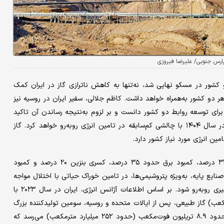
ارس جنوبی/ علیرضا فیروزی
ور در مسکو نهایی شد، نه‌‌تنها به کاهش ناترازی گاز در ایران کمک
ر دو کشور به‌‌همراه خواهد داشت. کاظم جلالی، سفیر ایران در روسیه نیز
ه برای توسعه روابط دو کشور دانست و بر لزوم به‌‌نتیجه رساندن آن تاکید
کرد. ادامه روند فعلی مصرف و فقدان اصلاحات ساختاری، ایران را در سال ۱۴۰۴ با چالشی کم‌‌سابقه در تامین انرژی روبه‌رو خواهد کرد. گاز
براساس برآوردهای غیررسمی، ناترازی گاز در سال جاری نزدیک به ۳۳ درصد، کمبود برق حدود ۳۵ درصد، کسری بنزین ۲۰ درصد و کمبود
 صنایع پایه، به‌‌ویژه پتروشیمی‌‌ها، در تامین خوراک حیاتی با اختلال مواجه
شوند و جامعه با خاموشی‌‌های گسترده و صف‌‌های طولانی سوخت‌‌گیری روبه‌رو شود. بر اساس اطلاعات آژانس انرژی، ایران در سال ۲۰۲۳ با
ون فوت‌‌مکعب (معادل تقریبا ۲۶۶ میلیارد مترمکعب) گاز طبیعی، پس از ایالات متحده و روسیه، سومین تولیدکننده بزرگ
جهان بوده است. با این حال، مصرف داخلی نیز در همان سال به حدود ۸.۹ تریلیون فوت‌‌مکعب (حدود ۲۵۲ میلیارد مترمکعب) می‌‌رسد که