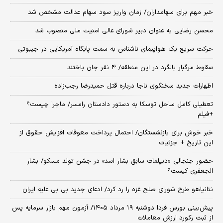
خبر مهم برای سهامداران/ زمان واریز سود سهام عدالت مشخص شد
محسن رضایی به عنوان دبیر شورای عالی امنیت ملی منصوب شد
حرکت سریع یک هواپیمای ناشناس به سمت پایگاه آمریکایی در جیبوتی
سقوط مرگبار بالگرد در این منطقه/ ۴ نفر جان باختند
اظهارات جدید سخنگوی ناجا درباره قتل حمیدرضا رجب‌زاده
تعطیلی کامل ساحل توسکا به دستور دادستان رامسر/ ماجرا چیست؟
+فیلم
خبر خوش برای بازنشستگان/ احتمال پرداخت معوقات افزایش حقوق از
این تاریخ + جزئیات
حضور جنجالی «دیپلمات سابق بشار اسد» در جشن تولد مسکو/ بشار
الجعفری کیست؟
نتانیاهو طرح شورای صلح غزه را رد کرد/ ادعای جدید بی بی علیه ایران
​پیش‌بینی بورس فردا دوشنبه ۱۹ مرداد ۱۴۰۵/ آزمون مهم بازار سرمایه پس
از ثبت رکورد ارزش معاملات