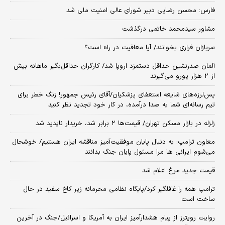
فارس: محسن رضایی دبیر شورای عالی امنیت ملی شد
مشاور سیدمحمد خاتمی درگذشت
سربازان فراری بخوانند/ آیا معافیت در راه است؟
آلمان صدرنشین حداقل دستمزد اروپا شد/ کارگران حداقل‌بگیر ماهانه بیش
از ۲ هزار یورو می‌گیرند
پس‌لرزه‌های شایعه استعفای پزشکیان/آقای رئیس جمهور! زنگ خطر برای
تیم رسانه‌ای شما به صدا درآمده، در کار خود تجدید نظر کنید
زلزله در بازار مسکن تهران/ قیمت‌ها ۲ برابر شد، خریدار ناپدید شد
معاون ترامپ: به دنبال پایان موفقیت‌آمیز مناقشه ایران هستیم/ خوشحال
می‌شوم ایرانی ها مرا مسئول پایان جنگ بدانند
قیمت جدید مرغ اعلام شد
ترامپ همه را غافلگیر کرد/پایگاه نظامی محرمانه زیر کاخ سفید در حال
ساخت است
روایت رویترز از پیام هشدارآمیز ایران به آمریکا و اسرائیل/جنگ در آخرین