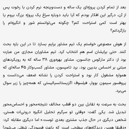
بعد از تمام کردن پروژه‌ای یک ‌ساله و دست‌وپنجه نرم کردن با رخوت پس
از آن، درگیر این افکار بودم که آیا باید دوباره سراغ یک پروژه بزرگ بروم یا
بهتر است کمی استراحت کنم؟ چگونه می‌توانستم شور و انگیزه‌ام را
بازگردانم؟
از هوش مصنوعی خواستم یک تیم مشاور برایم بسازد تا در این باره بحث
کنند. حتی برایشان اسم هم انتخاب کرد. تیم مشاوران مجازی من عبارت
بود از: دکتر مارکوس جانسون، مشاور بهره‌وری ۳۸ ساله که به رویکردهای
مبتنی بر احساس بدبین بود، برد تامپسون، مشاور کسب‌وکار ۴۵ ساله‌ای که
همواره مشغول کار بود و استراحت کردن را نشانه ضعف می‌دانست و
پروفسور سیمون بووار، فیلسوف اگزیستانسیالیستی که همه‌چیز را زیر سوال
می‌برد.
بحث به سرعت به تقابل بین دو قطب مخالف نتیجه‌محور و احساس‌محور
تبدیل شد. یکی گفت: «وقتی تو سرگرم تحلیل انگیزه درونی‌ات هستی،
شخص دیگری در حال جذب مشتری بعدی توست.» اما دیگری مقابله کرد:
«دقیقا همین دیدگاه‌های سطحی است که باعث فرسودگی شغلی می‌شود!