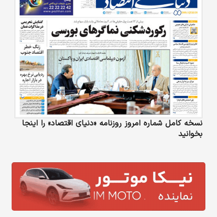
نسخه کامل شماره امروز روزنامه «دنیای‌ اقتصاد» را اینجا
بخوانید