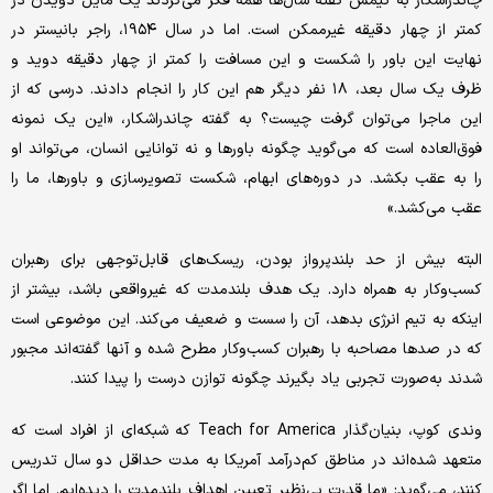
چاندراشکار به تیمش گفته سال‌ها همه فکر می‌کردند یک مایل دویدن در
کمتر از چهار دقیقه غیرممکن است. اما در سال ۱۹۵۴، راجر بانیستر در
نهایت این باور را شکست و این مسافت را کمتر از چهار دقیقه دوید و
ظرف یک سال بعد، ۱۸ نفر دیگر هم این کار را انجام دادند. درسی که از
این ماجرا می‌توان گرفت چیست؟ به گفته چاندراشکار، «این یک نمونه
فوق‌العاده است که می‌گوید چگونه باورها و نه توانایی انسان، می‌تواند او
را به عقب بکشد. در دوره‌های ابهام، شکست تصویرسازی و باورها، ما را
عقب می‌کشد.»
البته بیش از حد بلندپرواز بودن، ریسک‌های قابل‌توجهی برای رهبران
کسب‌وکار به همراه دارد. یک هدف بلندمدت که غیرواقعی باشد، بیشتر از
اینکه به تیم انرژی بدهد، آن را سست و ضعیف می‌کند. این موضوعی است
که در صدها مصاحبه با رهبران کسب‌وکار مطرح شده و آنها گفته‌اند مجبور
شدند به‌صورت تجربی یاد بگیرند چگونه توازن درست را پیدا کنند.
وندی کوپ، بنیان‌گذار Teach for America که شبکه‌ای از افراد است که
متعهد شده‌اند در مناطق کم‌درآمد آمریکا به مدت حداقل دو سال تدریس
کنند، می‌گوید: «ما قدرت بی‌نظیر تعیین اهداف بلندمدت را دیده‌ایم. اما اگر