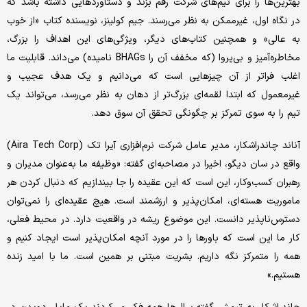
بهترین‌ها را برای تیم‌های شرکت رقم بزند و دستاوردهایی داشته باشد که
در نگاه اول، غیرممکن به نظر می‌رسند. جیم کولینز، نویسنده کتاب‌ «از خوب
به عالی» و همچنین کتاب‌های دیگر، ویژگی‌های این اهداف را بزرگ،
مخاطره‌آمیز و بی‌پروا (که مخفف آن را BHAGs نامیده) می‌داند. قابلیت ما
اغلب فراتر از آن چیزهایی است که می‌دانیم و یک هدف عجیب و
غیرمعمول که ابتدا لقمه‌ای بزرگ‌تر از دهان به نظر می‌رسد، می‌تواند یک
تیم را به سوی تمرکز بر چگونگی تحقق آن سوق دهد.
آناند چاندراشکار، مدیر عامل شرکت نرم‌افزاری آیرا تک (Aira Tech Corp)
واقع در سان دیگو، اخیرا در مصاحبه‌ای گفته: «وظیفه ما به‌عنوان مدیران و
رهبران کسب‌وکار، این است که این عقیده را جا بیندازیم که دنبال کردن هر
ماموریت هسته‌ای، امکان‌پذیر و ارزشمند است. هیچ عقیده‌ای را نمی‌توان
دسترس‌ناپذیر دانست. این موضوع ریشه در واقعیت دارد. در محیط فعلی،
کار ما این است که باورها را در مورد آنچه امکان‌پذیر است ایجاد کنیم و
همه را متمرکز نگه داریم. بشریت مبتنی بر همین است. ما با امید زنده
هستیم.»