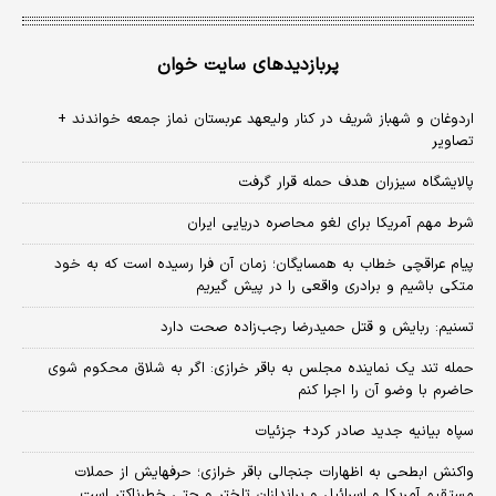
پربازدیدهای سایت خوان
اردوغان و شهباز شریف در کنار ولیعهد عربستان نماز جمعه خواندند +
تصاویر
پالایشگاه سیزران هدف حمله قرار گرفت
شرط مهم آمریکا برای لغو محاصره دریایی ایران
پیام عراقچی خطاب به همسایگان؛ زمان آن فرا رسیده است که به خود
متکی باشیم و برادری واقعی را در پیش گیریم
تسنیم: ربایش و قتل حمیدرضا رجب‌زاده صحت دارد
حمله تند یک نماینده مجلس به باقر خرازی: اگر به شلاق محکوم شوی
حاضرم با وضو آن را اجرا کنم
سپاه بیانیه جدید صادر کرد+ جزئیات
واکنش ابطحی به اظهارات جنجالی باقر خرازی؛ حرفهایش از حملات
مستقیم آمریکا و اسرائیل و براندازان تلختر و حتی خطرناکتر است