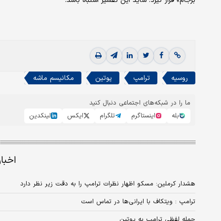
برجام» قرار گیرد. شاید این تفسیر اشتباه باشد.
روسیه
ترامپ
پوتین
مکانیسم ماشه
ما را در شبکه‌های اجتماعی دنبال کنید
بله
اینستاگرم
تلگرام
ایکس
لینکدین
اخبا
هشدار کرملین: مسکو اظهار نظرات ترامپ را به دقت زیر نظر دارد
ترامپ : ویتکاف با ایرانی‌ها در تماس است
حمله لفظی ترامپ به پوتین