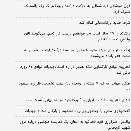
غول موشکی کره شمالی به حرکت درآمد/ پیونگ‌یانگ یک بالستیک
شلیک کرد
شرط جدید بازنشستگی اعلام شد
پزشکیان: ۴۷ سال است می‌خواهیم درست کار کنیم، می‌گویند الان
وقتش نیست +فیلم
زنگ خطر برای طبقه متوسط تهران به صدا درآمد/پایتخت‌نشینان به
سمت فقر رانده می‌شوند
العربیه: توافق بازگشایی تنگه هرمز در راه است/جزئیات توافق ۶۰ روزه
فاش شد
طلای جهانی به قله ۷ هفته‌ای رسید/ دلار عقب نشست، فلز زرد صعود
کرد
ادعای العربیه: مذاکرات ایران و آمریکا وارد مرحله نهایی شده است
گفت‌وگوی متنی با چت‌جی‌پی‌تی نامحدود و رایگان شد + جزئیات
واکنش خبرگزاری قوه قضائیه به ادعای یک نماینده مجلس درباره ترور
شهید لاریجانی