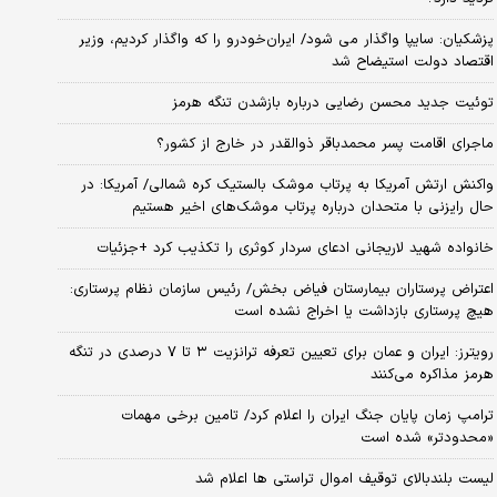
پزشکیان: سایپا واگذار می شود/ ایران‌خودرو را که واگذار کردیم، وزیر
اقتصاد دولت استیضاح شد
توئیت جدید محسن رضایی درباره بازشدن تنگه هرمز
ماجرای اقامت پسر محمدباقر ذوالقدر در خارج از کشور؟
واکنش ارتش آمریکا به پرتاب موشک بالستیک کره شمالی/ آمریکا: در
حال رایزنی با متحدان درباره پرتاب موشک‌های اخیر هستیم
خانواده شهید لاریجانی ادعای سردار کوثری را تکذیب کرد +جزئیات
اعتراض پرستاران بیمارستان فیاض بخش/ رئیس سازمان نظام پرستاری:
هیچ پرستاری بازداشت یا اخراج نشده است
رویترز: ایران و عمان برای تعیین تعرفه ترانزیت ۳ تا ۷ درصدی در تنگه
هرمز مذاکره می‌کنند
ترامپ زمان پایان جنگ ایران را اعلام کرد/ تامین برخی مهمات
«محدودتر» شده است
لیست بلندبالای توقیف اموال تراستی ها اعلام شد