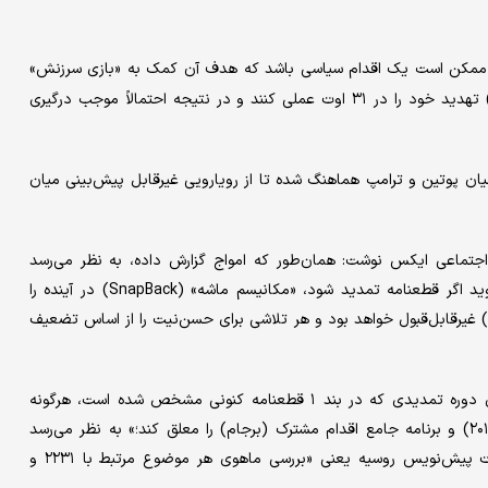
ممکن است یک اقدام سیاسی باشد که هدف آن کمک به «بازی سرزنش»
هدایت‌شده از سوی ایران در صورتی است که سه کشور اروپایی (E۳) تهدید خود را در ۳۱ اوت عملی کنند و در نتیجه احتمالاً موجب درگیری
یان پوتین و ترامپ هماهنگ شده تا از رویارویی غیرقابل پیش‌بینی میان
 اجتماعی ایکس نوشت: همان‌طور که امواج گزارش داده، به نظر می‌رسد
پیش‌نویس روسیه برای تمدید قطعنامه ۲۲۳۱، بندی دارد که می گوید اگر قطعنامه تمدید شود، «مکانیسم ماشه» (SnapBack) در آینده را
منتفی می‌کند. اگر این درست باشد، آشکارا برای سه کشور اروپایی (E۳) غیرقابل‌قبول خواهد بود و هر تلاشی برای حسن‌نیت را از اساس تضعیف
وی افزود: در متن آمده است که قطعنامه: «تصمیم می‌گیرد که برای دوره تمدیدی که در بند ۱ قطعنامه کنونی مشخص شده است، هرگونه
بررسی ماهوی درباره هر موضوعی مرتبط با اجرای قطعنامه ۲۲۳۱ (۲۰۱۵) و برنامه جامع اقدام مشترک (برجام) را معلق کند؛» به نظر می‌رسد
فعال‌سازی مکانیسم ماشه و بحث پیرامون آن نیز ذیل همین عبارت پیش‌نویس روسیه یعنی «بررسی ماهوی هر موضوع مرتبط با ۲۲۳۱ و