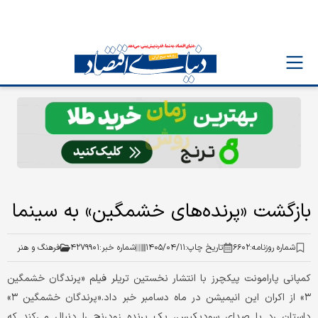
بازگشت «پرنده‌های خشمگین» به سینما
شماره روزنامه:
۶۶۰۲
تاریخ چاپ:
۱۴۰۵/۰۴/۱۱
شماره خبر:
۴۲۷۹۹۰۱
فرهنگ و هنر
کمپانی پارامونت پیکچرز با انتشار نخستین تریلر فیلم «پرندگان خشمگین
۳» از اکران این انیمیشن در ماه دسامبر خبر داد.«پرندگان خشمگین ۳»
داستان رد با صدای سودیکیس، یک پرنده زودرنج را دنبال می‌کند که