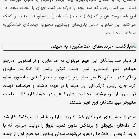
تلاش می‌کند درحالی‌که سه بچه را بزرگ می‌کند، جهان را نجات دهد. در
این راه، دوستانش چاک (گد)، بمب (مک‌برایدر) و سیلور (بلوم) به او کمک
می‌کنند. این فیلم بر اساس بازی‌های ویدئویی محبوب «پرندگان خشمگین»
ساخته شده است.
از دیگر صداپیشگان این فیلم می‌توان به اما مایرز، واکر اسکوبل، مارچلو
هرناندز، تیم رابینسون، لیلی جیمز، کیکی پالمر، آنا کتکارت، مایتری
راماکریشنان، نیکی گلیسر، سام ریچاردسون و جیمز آستین جانسون اشاره
کرد. جان رایس کارگردانی این فیلم را بر عهده داشته و فیلمنامه توسط
تروپ ون اورمن نوشته شده است. جان کوهن، دن چوبا، کارلا کانر و نامیت
مالهوترا تهیه‌کنندگان این فیلم هستند.
سری انیمیشن‌های «پرندگان خشمگین» با اولین فیلم در می‌۲۰۱۶ آغاز شد
که داستان جزیره‌ای از پرندگان بدون قدرت پرواز را روایت می‌کرد که با
ورود گروهی از خوک‌ها روبه‌رو می‌شوند. سونی پیکچرز دو فیلم اول از جمله