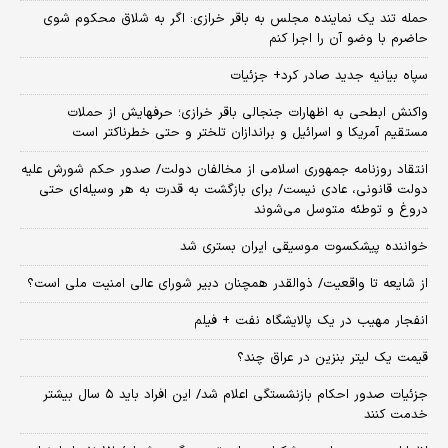
حمله تند یک نماینده مجلس به باقر خرازی: اگر به شلاق محکوم شوی
حاضرم با وضو آن را اجرا کنم
سپاه بیانیه جدید صادر کرد+ جزئیات
واکنش ابطحی به اظهارات جنجالی باقر خرازی؛ حرفهایش از حملات
مستقیم آمریکا و اسرائیل و براندازان تلختر و حتی خطرناکتر است
انتقاد روزنامه جمهوری اسلامی از مخالفان دولت/ صدور حکم شورش علیه
دولت قانونی، عادی نیست/ برای بازگشت به قدرت به هر وسیله‌ای حتی
دروغ و توطئه متوسل می‌شوند
خواننده پیشکسوت موسیقی ایران بستری شد
از شایعه تا واقعیت/ ذوالقدر همچنان دبیر شورای ‌عالی امنیت ملی است؟
انفجار مهیب در یک پالایشگاه نفت + فیلم
قیمت یک لیتر بنزین در عراق چند؟
جزئیات صدور احکام بازنشستگی اعلام شد/ این افراد باید ۵ سال بیشتر
خدمت کنند