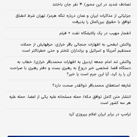
تصادف شدید در این محور/ ۴ نفر جان باختند
جزئیاتی از مذاکرات ایران و عمان درباره تنگه هرمز/ تهران شرط انطباق
توافق با حقوق بین‌الملل را پذیرفت
انفجار مهیب در یک پالایشگاه نفت + فیلم
واکنش ابطحی به اظهارات جنجالی باقر خرازی؛ حرفهایش از حملات
مستقیم آمریکا و اسرائیل و براندازان تلختر و حتی خطرناکتر است
واکنش تند امام جمعه اردبیل به اظهارات محمدباقر خرازی/ خطاب به
دستگاه قضا: شخصی خبر دروغ به رهبری بست و دفتر رهبری با صراحت
آن را رد کرد، آیا این جرم است یا خیر؟
شایعه استعفای محمدباقر ذوالقدر صحت دارد؟
انتشار متن کامل توافق مکه/ حمله مسلحانه علیه یکی از اعضا، حمله علیه
هر سه کشور است
ترامپ در برابر ایران اعلام پیروزی کرد