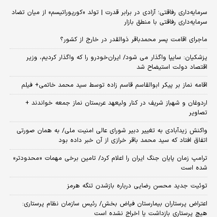
سرمایه‌داری رفاقتی؛ آزادی در برابر قدرت | تولد «کورپوراتیسم» از میان تضاد
سرمایه‌داری رفاقتی با منطق بازار
ماجرای اقامت پسر محمدباقر ذوالقدر در خارج از کشور؟
پزشکیان: سایپا واگذار می شود/ ایران‌خودرو را که واگذار کردیم، وزیر
اقتصاد دولت استیضاح شد
اقامه نماز بر پیکر ابوالقاسم قاسم زاده توسط سید محمد خاتمی+ فیلم
اردوغان و شهباز شریف در کنار ولیعهد عربستان نماز جمعه خواندند +
تصاویر
واکنش زیدآبادی به تغییر دبیر شورای عالی امنیت ملی/ به همان صورتی
اتفاق افتاد که سید محمد باقر خرازی از آن خبر داده بود
ترامپ زمان پایان جنگ ایران را اعلام کرد/ تامین برخی مهمات «محدودتر»
شده است
توئیت جدید محسن رضایی درباره بازشدن تنگه هرمز
اعتراض پرستاران بیمارستان فیاض بخش/ رئیس سازمان نظام پرستاری:
هیچ پرستاری بازداشت یا اخراج نشده است