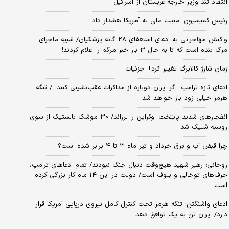
انتقاد تند وزیر خارجه عربستان از اسرائیل
رئیس کمیسیون امنیت ملی به آمریکا هشدار داد
واکنش مهاجرانی به ادعای استعفای ۲۸ گانه پزشکیان/ شبیه ماجرای
مرگ بنده است که تا به حال ۳ بار خبر مرگم را اعلام کردند!
زمان شارژ کالابرگ تغییر کرد+ جزئیات
ادعای تازه ترامپ: اگر ایران دوباره از مذاکرات عقب‌نشینی کنند.../ تنگه
هرمز خیلی زود باز خواهد شد
انفجارهای شدید پایتخت اوکراین را لرزاند/ ۳۰ موشک بالستیک از سوی
روسیه شلیک شد
چرا قبض آب و برق خرداد و تیر ماه ۳ تا ۴ برابر شده است؟
روحانی: رهبر شهید هیچ‌وقت دنبال جنگ نبودند/ تمام ادعاهای ترامپ،
حرف‌های توخالی و بلوف است/ دولت در این ۱۴ ماه کار بزرگی کرده
است
ادعای واشنگتن: تنگه هرمز تحت کنترل کامل نیروی دریایی آمریکا قرار
دارد/ ایران تن به یک توافق دهد