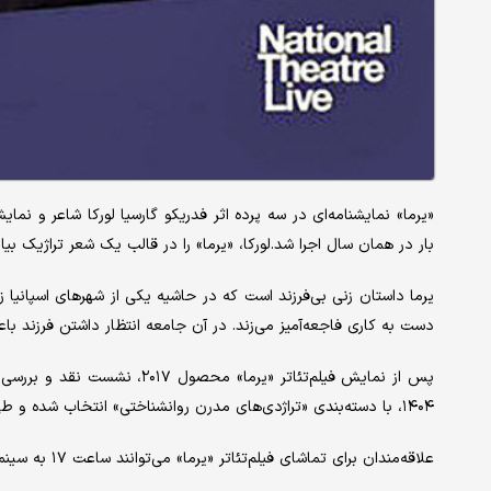
بار در همان سال اجرا شد.لورکا، «یرما» را در قالب یک شعر تراژیک بیا
یرما داستان زنی بی‌فرزند است که در حاشیه یکی از شهرهای اسپانیا 
دست به کاری فاجعه‌آمیز می‌زند. در آن جامعه انتظار داشتن فرزند باعث
پس از نمایش فیلم‌تئاتر «یرما» م
۱۴۰۴، با دسته‌بندی «تراژدی‌های مدرن روانشناختی» انتخاب شده و طی پنج هفته ماه مهر هر چهارشنبه به نمایش درمی‌آیند.
علاقه‌مندان برای تماشای فیلم‌تئاتر «یرما» می‌توانند ساعت ۱۷ به سینماتک خانه هنرمندان ایران مراجعه کنند.