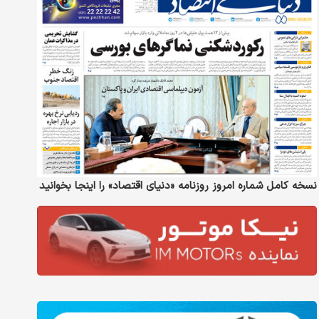
نسخه کامل شماره امروز روزنامه «دنیای‌ اقتصاد» را اینجا بخوانید