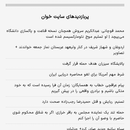
پربازدیدهای سایت خوان
محمد قوچانی: عبدالکریم سروش همچنان نسخه قناعت و پاکسازی دانشگاه
می‌پیچد | او تسلیم موج نئومارکسیسم شده است
اردوغان و شهباز شریف در کنار ولیعهد عربستان نماز جمعه خواندند +
تصاویر
پالایشگاه سیزران هدف حمله قرار گرفت
شرط مهم آمریکا برای لغو محاصره دریایی ایران
پیام عراقچی خطاب به همسایگان؛ زمان آن فرا رسیده است که به خود
متکی باشیم و برادری واقعی را در پیش گیریم
تسنیم: ربایش و قتل حمیدرضا رجب‌زاده صحت دارد
حمله تند یک نماینده مجلس به باقر خرازی: اگر به شلاق محکوم شوی
حاضرم با وضو آن را اجرا کنم
سپاه بیانیه جدید صادر کرد+ جزئیات