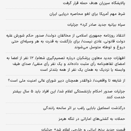
پالایشگاه سیزران هدف حمله قرار گرفت
شرط مهم آمریکا برای لغو محاصره دریایی ایران
سپاه بیانیه جدید صادر کرد+ جزئیات
انتقاد روزنامه جمهوری اسلامی از مخالفان دولت/ صدور حکم شورش علیه
دولت قانونی، عادی نیست/ برای بازگشت به قدرت به هر وسیله‌ای حتی
دروغ و توطئه متوسل می‌شوند
اظهارات جدید معاون پزشکیان درباره تصمیم‌گیری شعام/ ۱۲ نفر از اعضا به
امضای تفاهم‌نامه رأی مثبت داده‌اند و یک نفر رأی منفی/ صدای طیف
وابسته یا نزدیک به همان یک نفر از همه بلندتر است
از شایعه تا واقعیت/ ذوالقدر همچنان دبیر شورای ‌عالی امنیت ملی است؟
جزئیات صدور احکام بازنشستگی اعلام شد/ این افراد باید ۵ سال بیشتر
خدمت کنند
درگذشت اسماعیل بابایی راغب بر اثر سانحه رانندگی
حملات به کشتی‌های اماراتی در تنگه هرمز
قیمت جدید برنج ایرانی و خارجی اعلام شد+ جزئیات