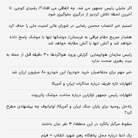
اگر جلیلی رئیس جمهور می شد، چه اتفاقی می افتاد؟/ رشیدی کوچی: تا
آخرین لحظه تلاش کردیم از درگیری جلوگیری شود
تسنیم خبر انتصاب محسن رضایی در شورای عالی امنیت ملی را حذف کرد
هشدار صریح مقام عراقی به عربستان/ موشکها تنها با موشک پاسخ داده
خواهد شد و آتش تنها با آتش مقابله خواهد شد
زئیس سازمان هواپیمایی: گزارش ورود هواگردها ٣٠ دقیقه قبل از حمله به
بیت رهبری صحت ندارد
خبر مهم برای متقاضیان خرید خودرو/ این خودرو ۸۰ میلیون ارزان شد
اظهارات تازه ظریف درباره مذاکرات ایران و آمریکا
اظهارات رئیس جمهور اوکراین درباره ساخت موشک پاتریوت
راه‌حل روسیه برای پایان جنگ ایران و آمریکا/ اولیانوف چه پیشنهادی مطرح
کرد؟
سقوط مرگبار بالگرد در این منطقه/ ۴ نفر جان باختند
یک ادعا درباره محل پناهگاه‌ رهبر شهید انقلاب + فیلم