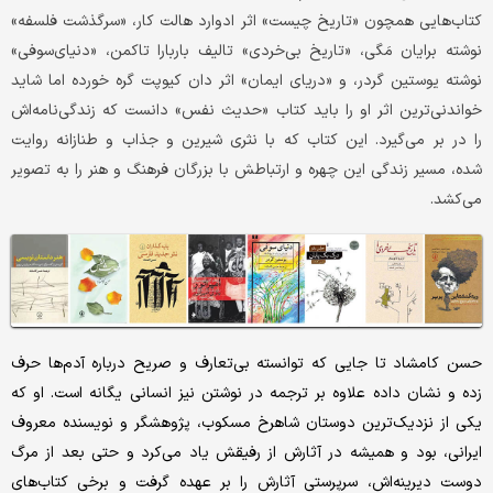
کتاب‌هایی همچون «تاریخ چیست» اثر ادوارد هالت کار، «سرگذشت فلسفه»
نوشته برایان مَگی، «تاریخ بی‌خردی» تالیف باربارا تاکمن، «دنیای‌سوفی»
نوشته یوستین گردر، و «دری‍ای ای‍م‍ان» اثر دان کیوپت گره خورده اما شاید
خواندنی‌ترین اثر او را باید کتاب «حدیث نفس» دانست که زندگی‌نامه‌اش
را در بر می‌گیرد. این کتاب که با نثری شیرین و جذاب و طنازانه روایت
شده، مسیر زندگی این چهره و ارتباطش با بزرگان فرهنگ و هنر را به تصویر
می‌کشد.
حسن کامشاد تا جایی که توانسته بی‌تعارف و صریح درباره آدم‌ها حرف
زده و نشان داده علاوه بر ترجمه در نوشتن نیز انسانی یگانه است. او که
یکی از نزدیک‌ترین دوستان شاهرخ مسکوب، پژوهشگر و نویسنده معروف
ایرانی، بود و همیشه در آثارش از رفیقش یاد می‌کرد و حتی بعد از مرگ
دوست دیرینه‌اش، سرپرستی آثارش را بر عهده گرفت و برخی کتاب‌های