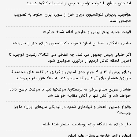
انداختن توافق با دولت ترامپ تا پس از انتخابات کنگره هستند
عراقچی: پذیرش کنوانسیون دریای خرز از سوی ایران، منوط به تصویب
مجلس است
قیمت جدید برنج ایرانی و خارجی اعلام شد+ جزئیات
حاجی دلیگانی: مجلس اجازه تصویب کنوانسیون دریای خزر را نمی‌دهد
اگر جلیلی رئیس جمهور می شد، چه اتفاقی می افتاد؟/ رشیدی کوچی: تا
آخرین لحظه تلاش کردیم از درگیری جلوگیری شود
ردپای بیش از ۳ یا ۴ جرم جدی امنیتی و کیفری در گفته های محمدباقر
خرازی/ هشدار برای آن‌هایی که می‌خواهند به ۲۵۰ هزار نفر بپیوندند
هشدار صریح مقام عراقی به عربستان/ موشکها تنها با موشک پاسخ داده
خواهد شد و آتش تنها با آتش مقابله خواهد شد
وقوع چندین انفجار و تیراندازی شدید در نزدیکی مرز‌های ایران/ ماجرا
چیست؟
باقر خرازی به دادگاه ویژه روحانیت احضار شد+ فیلم
ادعای وزارت خارجه عربستان علیه ایران