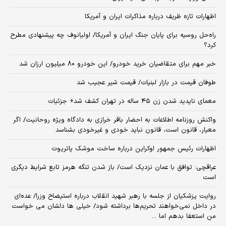
اظهارات تازه ظریف درباره مذاکرات ایران و آمریکا
راه‌حل روسیه برای پایان جنگ ایران و آمریکا/ اولیانوف چه پیشنهادی مطرح
کرد؟
خبر مهم برای متقاضیان خرید خودرو/ این خودرو ۸۰ میلیون ارزان شد
طوفان قیمت در بازار لبنیات/ قیمت شیر عجیب شد
معمای ناپدید شدن زن ۴۵ ساله در تهران کشف شد+ جزئیات
واکنش روزنامه اطلاعات به احضار باقر خرازی به دادگاه ویژه روحانیت/ اگر
معیار، قانون است، قانون نباید خودی و غیرخودی بشناسد
اظهارات رئیس جمهور اوکراین درباره ساخت موشک پاتریوت
عراقچی: توافق با عمان نزدیک است/ باز شدن تنگه هرمز تابع شرایط دیگری
است
روایت پزشکیان از جلسه با رهبر شهید انقلاب درباره استیضاح وزرا/ عده‌ای
در داخل نمی‌خواهند تحریم‌ها برداشته شود/ خیلی ها دلشان می خواست
من استعفا بدهم اما ...