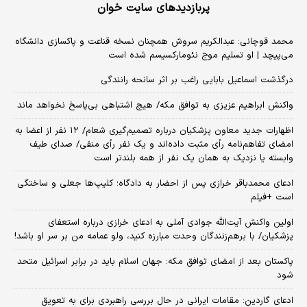
پربازدیدهای سایت خوان
محمد قوچانی: عبدالکریم سروش همچنان نسخه قناعت و پاکسازی دانشگاه
می‌پیچد | او تسلیم موج نئومارکسیسم شده است
درگذشت اسماعیل بابایی راغب بر اثر سانحه رانندگی
واکنش ابراهیم عزیزی به توافق مکه/ هیچ اشتباهی بی‌پاسخ نخواهد ماند
اظهارات جدید معاون پزشکیان درباره تصمیم‌گیری شعام/ ۱۲ نفر از اعضا به
امضای تفاهم‌نامه رأی مثبت داده‌اند و یک نفر رأی منفی/ صدای طیف
وابسته یا نزدیک به همان یک نفر از همه بلندتر است
ادعای محمدباقر خرازی پس از احضار به دادگاه؛ کلیپ‌ها جعلی و ساختگی
است +فیلم
اولین واکنش آیت‌الله جوادی آملی به ادعای خرازی درباره استعفای
پزشکیان/ با برهم‌زنندگان وحدت مبارزه کنید، ولو عمامه من بر سر او باشد!
پاکستان بعد از امضای توافق مکه: جهان اسلام باید در برابر اسرائیل متحد
شود
ادعای گاردین: مقامات ایرانی در حال بررسی راهبردی برای به تعویق