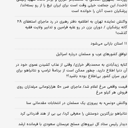
تاخت/ این جماعت خیلی وقت است برای ایران تیغ را از رو بسته‌اند/
پزشکیان دستِ آنان را خوانده است
واکنش نماینده تهران به اطلاعیه دفتر رهبری در رد ماجرای استعفای ۲۸
گانه پزشکیان / دوران بزن در رو علیه فرامین و تدابیر ولایت فقیه
گذشت!
۱۱ استان بارانی می‌شود
توافق کشورهای عرب و مسلمان درباره اسرائیل
کنایه زیدآبادی به محمدباقر خرازی/ وقتی از عذاب کشیدن عموی خود در
آن دنیا اطلاع دارید، چطور ممکن است از برنامهٔ ترامپ و نتانیاهو برای
ترور سران کشور بی‌اطلاع بوده باشید؟!
قیمت واقعی مرغ اعلام شد/ ماجرای ضرر ۵۰ هزارتومانی مرغداران روی
فروش هر کیلو مرغ
واکنش «ونس» به پیروزی یک مسلمان در انتخابات مقدماتی سنا
نتانیاهو بزرگترین دوستش را معرفی کرد/ بی بی از هند قدردانی کرد
دیدار رئیس ستاد کل نیروهای مسلح عربستان سعودی با فرمانده ارشد