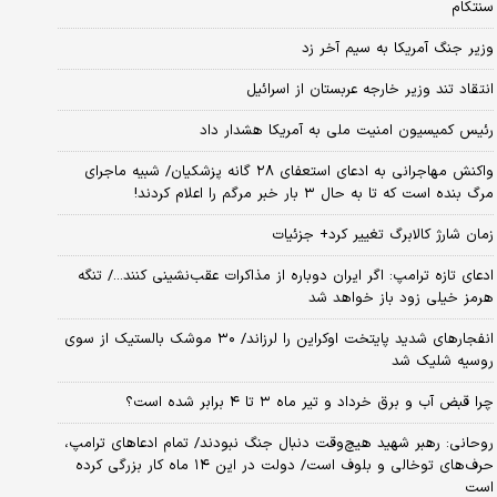
سنتکام
وزیر جنگ آمریکا به سیم آخر زد
انتقاد تند وزیر خارجه عربستان از اسرائیل
رئیس کمیسیون امنیت ملی به آمریکا هشدار داد
واکنش مهاجرانی به ادعای استعفای ۲۸ گانه پزشکیان/ شبیه ماجرای
مرگ بنده است که تا به حال ۳ بار خبر مرگم را اعلام کردند!
زمان شارژ کالابرگ تغییر کرد+ جزئیات
ادعای تازه ترامپ: اگر ایران دوباره از مذاکرات عقب‌نشینی کنند.../ تنگه
هرمز خیلی زود باز خواهد شد
انفجارهای شدید پایتخت اوکراین را لرزاند/ ۳۰ موشک بالستیک از سوی
روسیه شلیک شد
چرا قبض آب و برق خرداد و تیر ماه ۳ تا ۴ برابر شده است؟
روحانی: رهبر شهید هیچ‌وقت دنبال جنگ نبودند/ تمام ادعاهای ترامپ،
حرف‌های توخالی و بلوف است/ دولت در این ۱۴ ماه کار بزرگی کرده
است