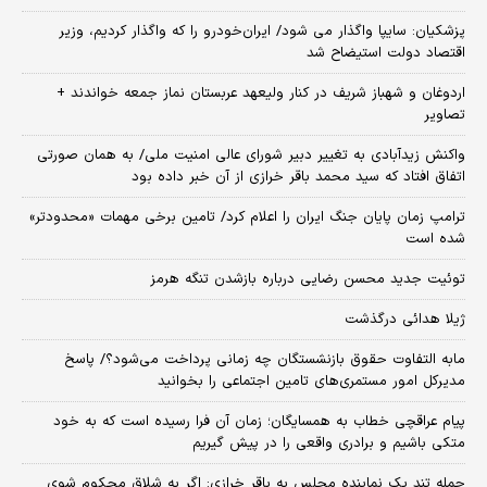
پزشکیان: سایپا واگذار می شود/ ایران‌خودرو را که واگذار کردیم، وزیر
اقتصاد دولت استیضاح شد
اردوغان و شهباز شریف در کنار ولیعهد عربستان نماز جمعه خواندند +
تصاویر
واکنش زیدآبادی به تغییر دبیر شورای عالی امنیت ملی/ به همان صورتی
اتفاق افتاد که سید محمد باقر خرازی از آن خبر داده بود
ترامپ زمان پایان جنگ ایران را اعلام کرد/ تامین برخی مهمات «محدودتر»
شده است
توئیت جدید محسن رضایی درباره بازشدن تنگه هرمز
ژیلا هدائی درگذشت
مابه التفاوت حقوق بازنشستگان چه زمانی پرداخت می‌شود؟/ پاسخ
مدیرکل امور مستمری‌های تامین اجتماعی را بخوانید
پیام عراقچی خطاب به همسایگان؛ زمان آن فرا رسیده است که به خود
متکی باشیم و برادری واقعی را در پیش گیریم
حمله تند یک نماینده مجلس به باقر خرازی: اگر به شلاق محکوم شوی