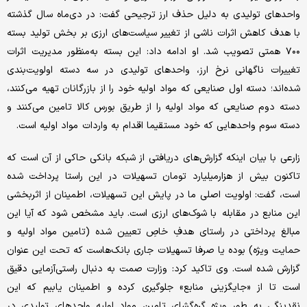
واحدهای تولیدی به دلیل حذف ارز ترجیحی گفت: در دی‌ماه سال گذشته
با هدف کاهش اثرات ناشی از تغییر سیاست‌های ارزی بر بخش تولید بسته
۷۰۰ همتی تصویب شد. او ادامه داد: این بسته به‌منظور مدیریت اثرات
تغییرات ناگهانی نرخ ارز، واحدهای تولیدی در سه دسته اولویت‌بندی
شده‌اند؛ دسته اول صنایعی که مواد اولیه خود را از بازرگانان تهیه می‌کنند،
دسته دوم صنایعی که مواد اولیه را از طریق بورس کالا تامین می‌کنند و
دسته سوم واحدهایی که خود مستقیما اقدام به واردات مواد اولیه است.
زارعی با بیان اینکه گزارش‌های دریافتی از شبکه بانکی حاکی از آن است که
تاکنون بیش از هزار‌میلیارد تومان تسهیلات در این راستا پرداخت شده
است، گفت: اولویت اصلی ما در پایش این تسهیلات، اطمینان از اثربخشی
این منابع در مقابله با شوک‌های ارزی است. باید مشخص شود که آیا این
مبالغ پرداختی در راستای هدفِ خاصِ تعیین شده (تامین مواد اولیه و
حمایت ویژه) بوده یا صرفا تسهیلات جاری بانک‌هاست که تحت این عنوان
گزارش شده است. وی تاکید کرد: وزارت صمت به دنبال راستی‌آزمایی دقیق
است تا از «جایگزینی منابع» جلوگیری کرده و اطمینان یابیم که این
نقدینگی به طور ویژه گره‌گشای تامین مواد اولیه واحدهای تولیدی در