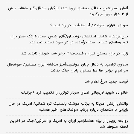
آلمان صدرنشین حداقل دستمزد اروپا شد/ کارگران حداقل‌بگیر ماهانه بیش
از ۲ هزار یورو می‌گیرند
سربازان فراری بخوانند/ آیا معافیت در راه است؟
پس‌لرزه‌های شایعه استعفای پزشکیان/آقای رئیس جمهور! زنگ خطر برای
تیم رسانه‌ای شما به صدا درآمده، در کار خود تجدید نظر کنید
زلزله در بازار مسکن تهران/ قیمت‌ها ۲ برابر شد، خریدار ناپدید شد
معاون ترامپ: به دنبال پایان موفقیت‌آمیز مناقشه ایران هستیم/ خوشحال
می‌شوم ایرانی ها مرا مسئول پایان جنگ بدانند
قیمت جدید مرغ اعلام شد
خانواده شهید لاریجانی ادعای سردار کوثری را تکذیب کرد +جزئیات
واکنش ارتش آمریکا به پرتاب موشک بالستیک کره شمالی/ آمریکا: در حال
رایزنی با متحدان درباره پرتاب موشک‌های اخیر هستیم
روایت رویترز از پیام هشدارآمیز ایران به آمریکا و اسرائیل/جنگ در آخرین
لحظه متوقف شد