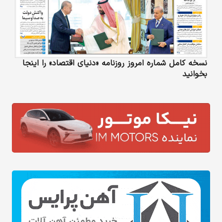
نسخه کامل شماره امروز روزنامه «دنیای‌ اقتصاد» را اینجا
بخوانید