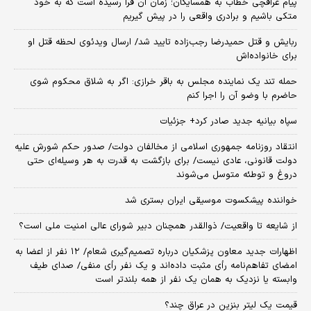
پیام عراقچی خطاب به همسایگان؛ زمان آن فرا رسیده است که به خود
متکی باشیم و برادری واقعی را در پیش گیریم
ربایش و قتل حمیدرضا رجب‌زاده تایید شد/ ارسال ویدئوی لحظه قتل او
برای خانواده‌اش
حمله تند یک نماینده مجلس به باقر خرازی: اگر به شلاق محکوم شوی
حاضرم با وضو آن را اجرا کنم
سپاه بیانیه جدید صادر کرد+ جزئیات
انتقاد روزنامه جمهوری اسلامی از مخالفان دولت/ صدور حکم شورش علیه
دولت قانونی، عادی نیست/ برای بازگشت به قدرت به هر وسیله‌ای حتی
دروغ و توطئه متوسل می‌شوند
خواننده پیشکسوت موسیقی ایران بستری شد
از شایعه تا واقعیت/ ذوالقدر همچنان دبیر شورای ‌عالی امنیت ملی است؟
اظهارات جدید معاون پزشکیان درباره تصمیم‌گیری شعام/ ۱۲ نفر از اعضا به
امضای تفاهم‌نامه رأی مثبت داده‌اند و یک نفر رأی منفی/ صدای طیف
وابسته یا نزدیک به همان یک نفر از همه بلندتر است
قیمت یک لیتر بنزین در عراق چند؟