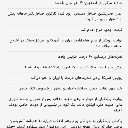
حادثه مرگبار در اصفهان؛ ۴ نفر جان باختند
آلمان صدرنشین حداقل دستمزد اروپا شد/ کارگران حداقل‌بگیر ماهانه بیش
از ۲ هزار یورو می‌گیرند
قیمت جدید مرغ اعلام شد
روایت رویترز از پیام هشدارآمیز ایران به آمریکا و اسرائیل/جنگ در آخرین
لحظه متوقف شد
تعرفه‌های پرستاری ۶۰ درصد افزایش یافت
پیش‌بینی قیمت طلا، دلار و سکه امروز پنجشنبه ۱۵ مرداد ۱۴۰۵
رویترز: آمریکا برخی تحریم‌های مرتبط با ایران را لغو می‌کند
خبر مهم بقایی درباره مذاکرات ایران و عمان درخصوص تنگه هرمز
روایت پزشکیان از دیدار با رهبر شهید انقلاب پس از بمباران جلسه شورای
عالی امنیت ملی؛ ایشان مانند یک کوه در پشتیبانی از دولت حامی بودند
+فیلم
واکنش پزشکیان به حواشی پیام رهبر انقلاب درباره تفاهم‌نامه آتش‌بس؛
برخی افراد که دنبال تفرقه بودند، از این موضوع سوءاستفاده کردند +فیلم