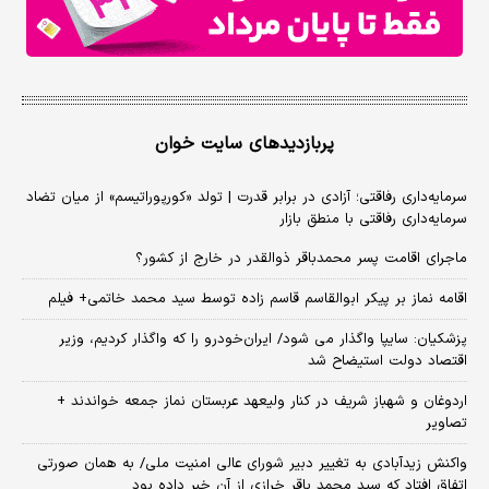
پربازدیدهای سایت خوان
سرمایه‌داری رفاقتی؛ آزادی در برابر قدرت | تولد «کورپوراتیسم» از میان تضاد
سرمایه‌داری رفاقتی با منطق بازار
ماجرای اقامت پسر محمدباقر ذوالقدر در خارج از کشور؟
اقامه نماز بر پیکر ابوالقاسم قاسم زاده توسط سید محمد خاتمی+ فیلم
پزشکیان: سایپا واگذار می شود/ ایران‌خودرو را که واگذار کردیم، وزیر
اقتصاد دولت استیضاح شد
اردوغان و شهباز شریف در کنار ولیعهد عربستان نماز جمعه خواندند +
تصاویر
واکنش زیدآبادی به تغییر دبیر شورای عالی امنیت ملی/ به همان صورتی
اتفاق افتاد که سید محمد باقر خرازی از آن خبر داده بود