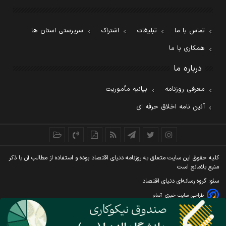
تماس با ما
تبلیغات
اشتراک
سرپرستی استان ها
همکاری با ما
درباره ما
معرفی روزنامه
بیانیه مأموریت
آئین نامه اخلاق حرفه ای
کليه حقوق اين سايت متعلق به روزنامه دنيای اقتصاد بوده و استفاده از مطالب آن با ذکر
منبع بلامانع است
سئو: گروه رسانه‌ای دنیای اقتصاد
طراحی سایت خبری
آسام