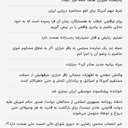
پالایشگاه سیزران هدف حمله قرار گرفت
شرط مهم آمریکا برای لغو محاصره دریایی ایران
پیام عراقچی خطاب به همسایگان؛ زمان آن فرا رسیده است که به خود
متکی باشیم و برادری واقعی را در پیش گیریم
تسنیم: ربایش و قتل حمیدرضا رجب‌زاده صحت دارد
حمله تند یک نماینده مجلس به باقر خرازی: اگر به شلاق محکوم شوی
حاضرم با وضو آن را اجرا کنم
سپاه بیانیه جدید صادر کرد+ جزئیات
واکنش ابطحی به اظهارات جنجالی باقر خرازی؛ حرفهایش از حملات
مستقیم آمریکا و اسرائیل و براندازان تلختر و حتی خطرناکتر است
خواننده پیشکسوت موسیقی ایران بستری شد
انتقاد روزنامه جمهوری اسلامی از مخالفان دولت/ صدور حکم شورش علیه
دولت قانونی، عادی نیست/ برای بازگشت به قدرت به هر وسیله‌ای حتی
دروغ و توطئه متوسل می‌شوند
خبر انتصاب محسن رضایی به دبیری شورای عالی امنیت ملی صحت دارد؟/