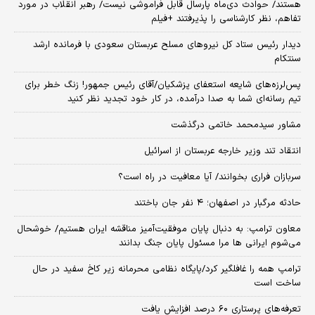
هستند/ حوادث دی‌ماه پارسال قابل فراموشی نیست/ رهبر انقلاب در مورد
تفاهم، نظر کارشناسی را پذیرفتند +فیلم
دیدار رئیس ستاد کل نیروهای مسلح عربستان سعودی با فرمانده ارشد
سنتکام
پس‌لرزه‌های شایعه استعفای پزشکیان/آقای رئیس جمهور! زنگ خطر برای
تیم رسانه‌ای شما به صدا درآمده، در کار خود تجدید نظر کنید
مشاور سیدمحمد خاتمی درگذشت
انتقاد تند وزیر خارجه عربستان از اسرائیل
سربازان فراری بخوانند/ آیا معافیت در راه است؟
حادثه مرگبار در اصفهان؛ ۴ نفر جان باختند
معاون ترامپ: به دنبال پایان موفقیت‌آمیز مناقشه ایران هستیم/ خوشحال
می‌شوم ایرانی ها مرا مسئول پایان جنگ بدانند
ترامپ همه را غافلگیر کرد/پایگاه نظامی محرمانه زیر کاخ سفید در حال
ساخت است
تعرفه‌های پرستاری ۶۰ درصد افزایش یافت