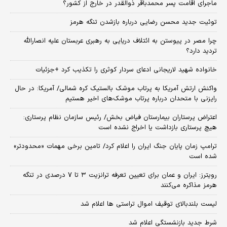
ماجرای اقامت پسر محمدباقر ذوالقدر در خارج از کشور؟
توئیت جدید محسن رضایی درباره بازشدن تنگه هرمز
چرا مصر در پیوستن به ائتلاف دریایی به رهبری عربستان علیه انصارالله
تردید دارد؟
خانواده شهید لاریجانی ادعای سردار کوثری را تکذیب کرد +جزئیات
واکنش ارتش آمریکا به پرتاب موشک بالستیک کره شمالی/ آمریکا: در حال
رایزنی با متحدان درباره پرتاب موشک‌های اخیر هستیم
اعتراض پرستاران بیمارستان فیاض بخش/ رئیس سازمان نظام پرستاری:
هیچ پرستاری بازداشت یا اخراج نشده است
ترامپ زمان پایان جنگ ایران را اعلام کرد/ تامین برخی مهمات «محدودتر»
شده است
رویترز: ایران و عمان برای تعیین تعرفه ترانزیت ۳ تا ۷ درصدی در تنگه
هرمز مذاکره می‌کنند
لیست بلندبالای توقیف اموال تراستی ها اعلام شد
شرط جدید بازنشستگی اعلام شد