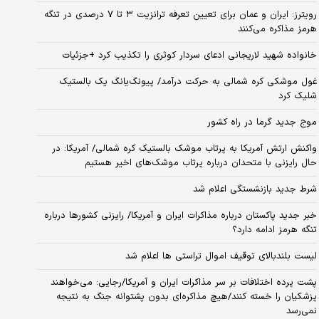
رویترز: ایران و عمان برای تعیین تعرفه ترانزیت ۳ تا ۷ درصدی در تنگه
هرمز مذاکره می‌کنند
خانواده شهید لاریجانی ادعای سردار کوثری را تکذیب کرد +جزئیات
غول موشکی کره شمالی به حرکت درآمد/ پیونگ‌یانگ یک بالستیک
شلیک کرد
موج جدید گرما در راه کشور
واکنش ارتش آمریکا به پرتاب موشک بالستیک کره شمالی/ آمریکا: در
حال رایزنی با متحدان درباره پرتاب موشک‌های اخیر هستیم
شرط جدید بازنشستگی اعلام شد
خبر جدید پاکستان درباره مذاکرات ایران و آمریکا/ رایزنی کشورها درباره
تنگه هرمز ادامه دارد؟
لیست بلندبالای توقیف اموال تراستی ها اعلام شد
پشت پرده اختلافات بر سر مذاکرات ایران و آمریکا/رجایی: می‌خواهند
پزشکیان را خسته کنند/هیچ مذاکره‌ای بدون پشتوانه جنگ به نتیجه
نمی‌رسد