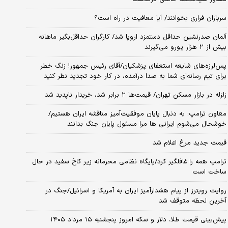
سربازان فراری بخوانند/ آیا معافیت در راه است؟
آلمان صدرنشین حداقل دستمزد اروپا شد/ کارگران حداقل‌بگیر ماهانه
بیش از ۲ هزار یورو می‌گیرند
پس‌لرزه‌های شایعه استعفای پزشکیان/آقای رئیس جمهور! زنگ خطر
برای تیم رسانه‌ای شما به صدا درآمده، در کار خود تجدید نظر کنید
زلزله در بازار مسکن تهران/ قیمت‌ها ۲ برابر شد، خریدار ناپدید شد
معاون ترامپ: به دنبال پایان موفقیت‌آمیز مناقشه ایران هستیم/
خوشحال می‌شوم ایرانی ها مرا مسئول پایان جنگ بدانند
قیمت جدید مرغ اعلام شد
ترامپ همه را غافلگیر کرد/پایگاه نظامی محرمانه زیر کاخ سفید در حال
ساخت است
روایت رویترز از پیام هشدارآمیز ایران به آمریکا و اسرائیل/جنگ در
آخرین لحظه متوقف شد
پیش‌بینی قیمت طلا، دلار و سکه امروز پنجشنبه ۱۵ مرداد ۱۴۰۵