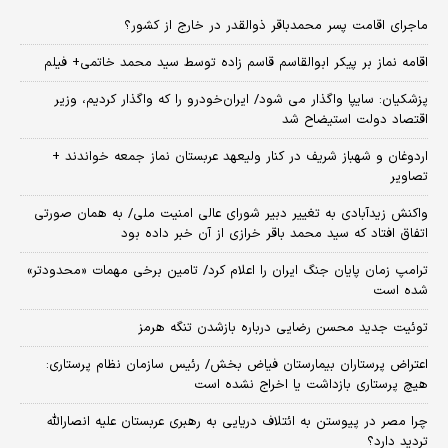
ماجرای اقامت پسر محمدباقر ذوالقدر در خارج از کشور؟
اقامه نماز بر پیکر ابوالقاسم قاسم زاده توسط سید محمد خاتمی+ فیلم
پزشکیان: سایپا واگذار می شود/ ایران‌خودرو را که واگذار کردیم، وزیر
اقتصاد دولت استیضاح شد
اردوغان و شهباز شریف در کنار ولیعهد عربستان نماز جمعه خواندند +
تصاویر
واکنش زیدآبادی به تغییر دبیر شورای عالی امنیت ملی/ به همان صورتی
اتفاق افتاد که سید محمد باقر خرازی از آن خبر داده بود
ترامپ زمان پایان جنگ ایران را اعلام کرد/ تامین برخی مهمات «محدودتر»
شده است
توئیت جدید محسن رضایی درباره بازشدن تنگه هرمز
اعتراض پرستاران بیمارستان فیاض بخش/ رئیس سازمان نظام پرستاری:
هیچ پرستاری بازداشت یا اخراج نشده است
چرا مصر در پیوستن به ائتلاف دریایی به رهبری عربستان علیه انصارالله
تردید دارد؟