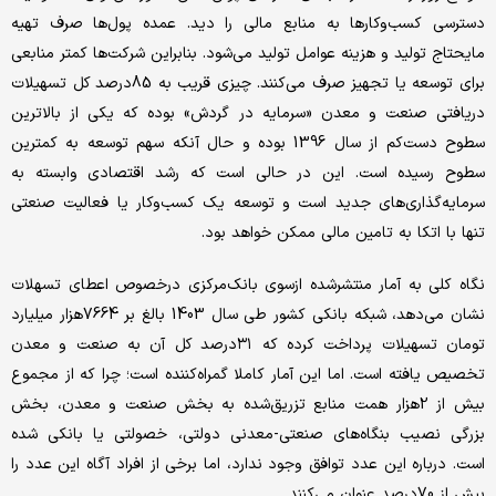
دسترسی کسب‌وکارها به منابع مالی را دید. عمده پول‌ها صرف تهیه
مایحتاج تولید و هزینه عوامل تولید می‌شود. بنابراین شرکت‌ها کمتر منابعی
برای توسعه یا تجهیز صرف می‌کنند. چیزی قریب به 85درصد کل تسهیلات
دریافتی صنعت و معدن «سرمایه در گردش» بوده که یکی از بالاترین
سطوح دست‌‌‌کم از سال 1396 بوده و حال آنکه سهم توسعه به کمترین
سطوح رسیده است. این در حالی است که رشد اقتصادی وابسته به
سرمایه‌گذاری‌‌‌های جدید است و توسعه یک کسب‌وکار یا فعالیت صنعتی
تنها با اتکا به تامین مالی ممکن خواهد بود.
نگاه کلی به آمار منتشرشده ازسوی بانک‌مرکزی درخصوص اعطای تسهلات
نشان می‌دهد، شبکه بانکی کشور طی سال 1403 بالغ بر 7664‌هزار میلیارد
تومان تسهیلات پرداخت کرده که ۳۱‌درصد کل آن به صنعت و معدن
تخصیص یافته است. اما این آمار کاملا گمراه‌‌‌کننده است؛ چرا که از مجموع
بیش از 2هزار همت منابع تزریق‌شده به بخش صنعت و معدن، بخش
بزرگی نصیب بنگاه‌‌‌های صنعتی-معدنی دولتی، خصولتی یا بانکی شده
است. درباره این عدد توافق وجود ندارد، اما برخی از افراد آگاه این عدد را
بیش از 70درصد عنوان می‌کنند.