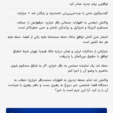
عراقچی پیام جدید صادر کرد
گفت‌وگوی متنی با چت‌جی‌پی‌تی نامحدود و رایگان شد + جزئیات
واکنش ابطحی به اظهارات جنجالی باقر خرازی؛ حرفهایش از حملات
مستقیم آمریکا و اسرائیل و براندازان تلختر و حتی خطرناکتر است
انتشار متن کامل توافق مکه/ حمله مسلحانه علیه یکی از اعضا، حمله علیه
هر سه کشور است
جزئیاتی از مذاکرات ایران و عمان درباره تنگه هرمز/ تهران شرط انطباق
توافق با حقوق بین‌الملل را پذیرفت
حمله تند یک نماینده مجلس به باقر خرازی: اگر به شلاق محکوم شوی
حاضرم با وضو آن را اجرا کنم
واکنش تند امام جمعه اردبیل به اظهارات محمدباقر خرازی/ خطاب به
دستگاه قضا: شخصی خبر دروغ به رهبری بست و دفتر رهبری با صراحت
آن را رد کرد، آیا این جرم است یا خیر؟