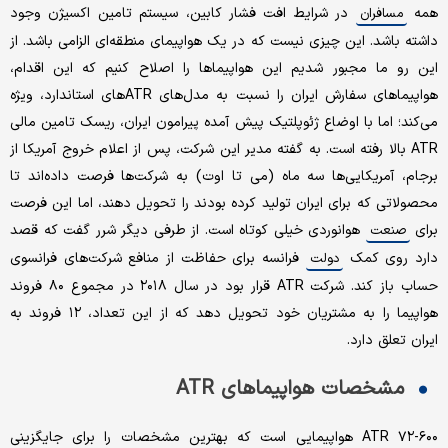
همه
در شرایط افت فشار کابین، سیستم تامین اکسیژن وجود
مسافران
داشته باشد. این چیزی نیست که در یک هواپیمای منطقه‌ای الزامی باشد. از
این رو ما مجبور شدیم این هواپیماها را اصلاح کنیم که این اقدام،
هواپیماهای سفارش ایران را نسبت به مدل‌های ATR‌های استاندارد، ویژه
می‌کند؛ اما با اوضاع ژئوپلتیک پیش آمده پیرامون ایران، ریسک تامین مالی
ATR بالا رفته است. به گفته مدیر این شرکت، پس از اعلام خروج آمریکا از
برجام، آمریکایی‌ها سه ماه (می تا اوت) به شرکت‌ها فرصت داده‌اند تا
محصولاتی که برای ایران تولید کرده بودند را تحویل دهند، اما این فرصت
برای
هوانوردی خیلی کوتاه است. از طرفی دیگر شرر گفت که قصد
صنعت
دارد روی کمک
فرانسه برای حفاظت از منافع شرکت‌های فرانسوی
دولت
حساب باز کند. شرکت ATR قرار بود در سال ۲۰۱۸ در مجموع ۸۰ فروند
هواپیما را به مشتریان خود تحویل دهد که از این تعداد، ۱۲ فروند به
ایران تعلق دارد.
مشخصات هواپیماهای ATR
۷۲-۶۰۰ ATR هواپیمایی است که بهترین مشخصات را برای جایگزینی