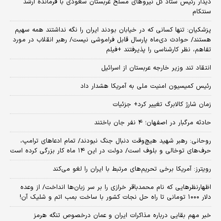
دیدار رئیس ستاد کل نیروهای مسلح عربستان سعودی با فرمانده ارشد
سنتکام
پزشکیان: تنها کسانی که در خیابان بودند ایران را نگه نداشتند همه سهیم
هستند/ حوادث دی‌ماه پارسال قابل فراموشی نیست/ رهبر انقلاب در مورد
تفاهم، نظر کارشناسی را پذیرفتند +فیلم
انتقاد تند وزیر خارجه عربستان از اسرائیل
رئیس کمیسیون امنیت ملی به آمریکا هشدار داد
زمان شارژ کالابرگ تغییر کرد+ جزئیات
حادثه مرگبار در اصفهان؛ ۴ نفر جان باختند
روحانی: رهبر شهید هیچ‌وقت دنبال جنگ نبودند/ تمام ادعاهای ترامپ،
حرف‌های توخالی و بلوف است/ دولت در این ۱۴ ماه کار بزرگی کرده است
رویترز: آمریکا برخی تحریم‌های مرتبط با ایران را لغو می‌کند
اظهارنظرهایی که نام محمدباقر خرازی را بر سر زبان‌ها انداخت/ از وعده
دلار ۱۰۰۰ تومانی تا راه حل نجات کشور با ساخت بمب اتم و شلیک آن!
خبر مهم بقایی درباره مذاکرات ایران و عمان درخصوص تنگه هرمز