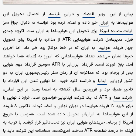
پیش از این، وزیر
و دارایی
از احتمال تحویل این
اقتصاد
فرانسه
هواپیماها به
خبر داده و اعلام کرده بود فرانسه به دنبال چراغ سبز
ایران
برای تحویل این هواپیماها به ایران است. اگرچه چندی
ایالات متحده آمریکا
قبل، مدیرعامل شرکت هواپیمایی ATR از مذاکره با آمریکا برای تحویل
چهار فروند
به ایران که در خط مونتاژ بود خبر داد، اما آخرین
هواپیما
خبرها نشان می‌دهد تعداد هواپیماهایی که امروز به آشیانه هما خواهند
آمد، پنج فروند است. قرارداد ایران‌ایر با ATR سومین قرارداد مهم هوایی
پس از برجام بود که مذاکرات آن از زمان سفر رئیس‌جمهوری ایران به دو
کشور اروپایی
و فرانسه کلید خورد. اما نهایی شدن این قرارداد با
ایتالیا
تاخیر همراه بود و فروردین سال گذشته به امضا رسید. بر این اساس،
و ‌ATR که یک شرکت ایتالیایی-فرانسوی است، قرارداد نهایی را
شرکت هما
برای خرید ۲۰ فروند هواپیما در تهران نهایی و امضا کردند. تاکنون ۸ فروند
از این هواپیماها به ایران‌ایر تحویل داده شده است. همزمان با خروج
آمریکا از برجام، خریدهای هوایی ایران نیز تحت‌تاثیر قرار گرفت. با توجه به
اینکه ۱۰ درصد قطعات ATR ساخت آمریکاست، معاملات این شرکت باید با