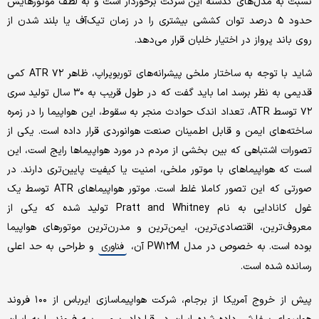
نسبت به مدل‌های گذشته این شرکت برخوردار است و به لطف موتورهایش
حدود ۵ درصد توان کششی بیشتری را در زمان تیک‌آف یا بلند شدن از
روی باند پرواز در اختیار خلبان قرار می‌دهد.
شاید با توجه به ساختار ملخی پیشرانه‌های توربوپراپ، ظاهر ATR ۷۲ کمی
قدیمی به نظر برسد اما باید گفت که در طول قریب به ۳۰ سال تولید سری
۷۲ توسط ATR، تعداد اندک حوادث منجر به سقوط، این هواپیما را در زمره
ساخته‌های ایمن و قابل اطمینان صنعت هوانوردی قرار داده است. یکی از
تصورات اشتباهی که بین بخشی از مردم در مورد هواپیماها رایج است، این
است که هواپیماهای با موتور ملخی، امنیت یا کیفیت پایین‌تری دارند. در
صورتی که این تصور کاملا غلط است. موتور هواپیماهای ATR توسط یک
غول کانادایی به نام Pratt and Whitney تولید شده که یکی از
معروف‌ترین، اقتصادی‌ترین، ایمن‌ترین و مدرن‌ترین موتورهای هواپیما
بوده است. به خصوص در مدل PW۱۲M آن،
و طراحی به حد اعلی
فناوری
رسانده شده است.
پیش از خروج آمریکا از برجام، شرکت هواپیماسازی ایرباس از ۱۰۰ فروند