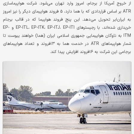
از خروج آمریکا از برجام، امروز وارد تهران می‌شود. شرکت هواپیماسازی
ATR بر اساس قراردادی که با هما دارد، ۵ فروند هواپیمای دیگر را نیز امروز
به ایران‌ایر تحویل می‌دهد. این پنج فروند هواپیما که در قالب برجام
خریداری شده‌اند، با رجیسترهای EP-ITL، EP-ITK، EP-ITJ، EP-ITI و EP-
ITM به ناوگان هواپیمایی جمهوری اسلامی ایران (هما) خواهند پیوست تا
شمار هواپیماهای ATR در خدمت هما به ۱۳فروند و تعداد هواپیماهای
برجامی این شرکت به ۱۶فروند افزایش پیدا کند.