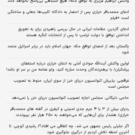
واکنش ابراهیم عزیزی به توافق مکه/ هیچ اشتباهی بی‌پاسخ نخواهد ماند
ادعای محمدباقر خرازی پس از احضار به دادگاه؛ کلیپ‌ها جعلی و ساختگی
است +فیلم
ادعای گاردین: مقامات ایرانی در حال بررسی راهبردی برای به تعویق
انداختن توافق با دولت ترامپ تا پس از انتخابات کنگره هستند
پاکستان بعد از امضای توافق مکه: جهان اسلام باید در برابر اسرائیل متحد
شود
اولین واکنش آیت‌الله جوادی آملی به ادعای خرازی درباره استعفای
پزشکیان/ با برهم‌زنندگان وحدت مبارزه کنید، ولو عمامه من بر سر او باشد!
عراقچی: پذیرش کنوانسیون دریای خرز از سوی ایران، منوط به تصویب
مجلس است
حاجی دلیگانی: مجلس اجازه تصویب کنوانسیون دریای خزر را نمی‌دهد
ردپای بیش از ۳ یا ۴ جرم جدی امنیتی و کیفری در گفته های محمدباقر
خرازی/ هشدار برای آن‌هایی که می‌خواهند به ۲۵۰ هزار نفر بپیوندند
اگر جلیلی رئیس جمهور می شد، چه اتفاقی می افتاد؟/ رشیدی کوچی: تا
آخرین لحظه تلاش کردیم از درگیری جلوگیری شود