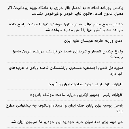
واکنش روزنامه اطلاعات به احضار باقر خرازی به دادگاه ویژه روحانیت/ اگر
معیار، قانون است، قانون نباید خودی و غیرخودی بشناسد
هشدار صریح مقام عراقی به عربستان/ موشکها تنها با موشک پاسخ داده
خواهد شد و آتش تنها با آتش مقابله خواهد شد
ادعای وزارت خارجه عربستان علیه ایران
وقوع چندین انفجار و تیراندازی شدید در نزدیکی مرز‌های ایران/ ماجرا
چیست؟
مدیرعامل تامین اجتماعی: مستمری بازنشستگان فاصله زیادی با هزینه‌های
آنها دارد
اظهارات تازه ظریف درباره مذاکرات ایران و آمریکا
اظهارات رئیس جمهور اوکراین درباره ساخت موشک پاتریوت
راه‌حل روسیه برای پایان جنگ ایران و آمریکا/ اولیانوف چه پیشنهادی مطرح
کرد؟
خبر مهم برای متقاضیان خرید خودرو/ این خودرو ۸۰ میلیون ارزان شد