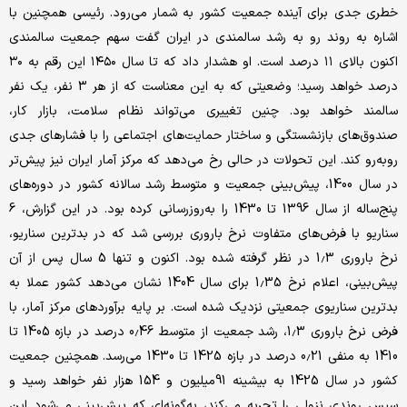
خطری جدی برای آینده جمعیت کشور به شمار می‌رود. رئیسی همچنین با
اشاره به روند رو به رشد سالمندی در ایران گفت سهم جمعیت سالمندی
اکنون بالای ۱۱ درصد است. او هشدار داد که تا سال ۱۴۵۰ این رقم به ۳۰
درصد خواهد رسید؛ وضعیتی که به این معناست که از هر 3 نفر، یک نفر
سالمند خواهد بود. چنین تغییری می‌تواند نظام سلامت، بازار کار،
صندوق‌های بازنشستگی و ساختار حمایت‌های اجتماعی را با فشارهای جدی
روبه‌رو کند. این تحولات در حالی رخ می‌دهد که مرکز آمار ایران نیز پیش‌تر
در سال 1400، پیش‌بینی جمعیت و متوسط رشد سالانه کشور در دوره‌های
پنج‌ساله از سال 1396 تا 1430 را به‌روزرسانی کرده بود. در این گزارش، 6
سناریو با فرض‌های متفاوت نرخ باروری بررسی شد که در بدترین سناریو،
نرخ باروری 1.3 در نظر گرفته شده بود. اکنون و تنها 5 سال پس از آن
پیش‌بینی، اعلام نرخ 1.35 برای سال 1404 نشان می‌دهد کشور عملا به
بدترین سناریوی جمعیتی نزدیک شده است. بر پایه برآوردهای مرکز آمار، با
فرض نرخ باروری 1.3، رشد جمعیت از متوسط 0.46 درصد در بازه 1405 تا
1410 به منفی 0.21 درصد در بازه 1425 تا 1430 می‌رسد. همچنین جمعیت
کشور در سال 1425 به بیشینه 91‌میلیون و 154 هزار نفر خواهد رسید و
سپس روندی نزولی را تجربه می‌کند، به‌گونه‌ای که پیش‌بینی می‌شود این