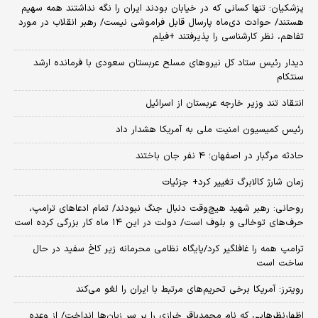
پزشکیان: تنها کسانی که در خیابان بودند ایران را نگه نداشتند همه سهیم
هستند/ حوادث دی‌ماه پارسال قابل فراموشی نیست/ رهبر انقلاب در مورد
تفاهم، نظر کارشناسی را پذیرفتند +فیلم
دیدار رئیس ستاد کل نیروهای مسلح عربستان سعودی با فرمانده ارشد
سنتکام
انتقاد تند وزیر خارجه عربستان از اسرائیل
رئیس کمیسیون امنیت ملی به آمریکا هشدار داد
حادثه مرگبار در اصفهان؛ ۴ نفر جان باختند
زمان شارژ کالابرگ تغییر کرد+ جزئیات
روحانی: رهبر شهید هیچ‌وقت دنبال جنگ نبودند/ تمام ادعاهای ترامپ،
حرف‌های توخالی و بلوف است/ دولت در این ۱۴ ماه کار بزرگی کرده است
ترامپ همه را غافلگیر کرد/پایگاه نظامی محرمانه زیر کاخ سفید در حال
ساخت است
رویترز: آمریکا برخی تحریم‌های مرتبط با ایران را لغو می‌کند
اظهارنظرهایی که نام محمدباقر خرازی را بر سر زبان‌ها انداخت/ از وعده