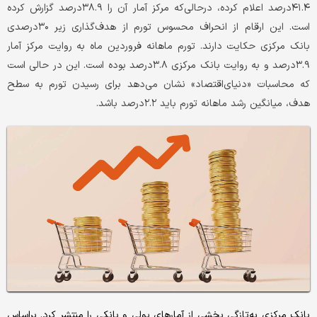
۴۱.۴درصد اعلام کرده، درحالی‌که مرکز آمار آن را ۳۸.۹درصد گزارش کرده
است. این ارقام از انحراف محسوس تورم از هدف‌گذاری زیر ۳۰درصدی
بانک مرکزی حکایت دارند. تورم ماهانه فروردین ماه به روایت مرکز آمار
۳.۹درصد و به روایت بانک مرکزی ۳.۸درصد بوده است. این در حالی است
که محاسبات «دنیای‌اقتصاد» نشان می‌دهد برای رسیدن تورم به سطح
هدف، میانگین رشد ماهانه تورم باید ۲.۲درصد باشد.
بانک مرکزی به‌تازگی بخشی از آمارهای پولی و بانکی را منتشر کرد. براساس