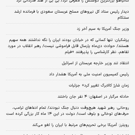
نتانیاهو بزرگترین دوستش را معرفی کرد/ بی بی از هند قدردانی کرد
دیدار رئیس ستاد کل نیروهای مسلح عربستان سعودی با فرمانده ارشد
سنتکام
وزیر جنگ آمریکا به سیم آخر زد
پزشکیان: تنها کسانی که در خیابان بودند ایران را نگه نداشتند همه سهیم
هستند/ حوادث دی‌ماه پارسال قابل فراموشی نیست/ رهبر انقلاب در مورد
تفاهم، نظر کارشناسی را پذیرفتند +فیلم
انتقاد تند وزیر خارجه عربستان از اسرائیل
رئیس کمیسیون امنیت ملی به آمریکا هشدار داد
زمان شارژ کالابرگ تغییر کرد+ جزئیات
حادثه مرگبار در اصفهان؛ ۴ نفر جان باختند
روحانی: رهبر شهید هیچ‌وقت دنبال جنگ نبودند/ تمام ادعاهای ترامپ،
حرف‌های توخالی و بلوف است/ دولت در این ۱۴ ماه کار بزرگی کرده است
رویترز: آمریکا برخی تحریم‌های مرتبط با ایران را لغو می‌کند